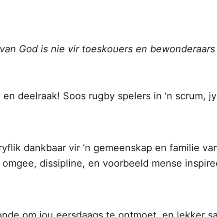
van God is nie vir toeskouers en bewonderaars 
 en deelraak! Soos rugby spelers in ‘n scrum, 
yflik dankbaar vir ‘n gemeenskap en familie va
e omgee, dissipline, en voorbeeld mense inspir
nde om jou eersdaags te ontmoet, en lekker s