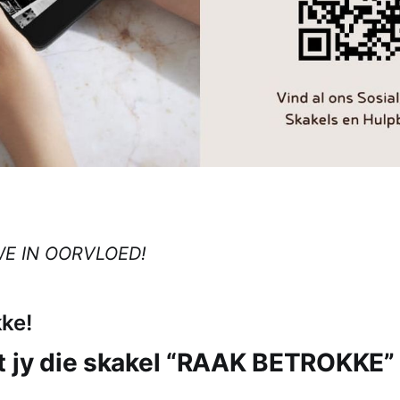
WE IN OORVLOED!
ke!
t jy die skakel “RAAK BETROKKE”