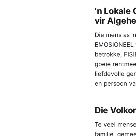
‘n Lokale
vir Algeh
Die mens as ’
EMOSIONEEL t
betrokke, FIS
goeie rentmee
liefdevolle 
en persoon va
Die Volko
Te veel mense 
familie, geme