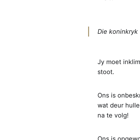
Die koninkryk 
Jy moet inklim
stoot.
Ons is onbeskr
wat deur hull
na te volg!
Ons is opgewo