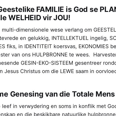
 Geestelike FAMILIE is God se PLA
ele WELHEID vir JOU!
n multi-dimensionele wese verlang om GEESTEL
evrede en gelukkig, INTELLEKTUEL ingelig, S
IES fiks, in IDENTITEIT koersvas, EKONOMIES be
ster van ons HULPBRONNE te wees. Harvester 
genesende GESIN-EKO-SISTEEM gesentreer rond
n Jesus Christus om die LEWE saam in oorvloe
me Genesing van die Totale Mens
leef in verwydering en soms in konflik met God,
enskap en die beskikbare natuurlike hulpbronne