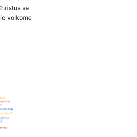
hristus se
Die volkome