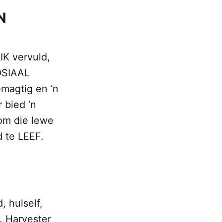
N
IK vervuld,
OSIAAL
magtig en ‘n
bied ‘n
om die lewe
d te LEEF.
 hulself,
. Harvester