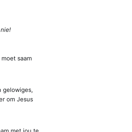
nie!
jy moet saam
n gelowiges,
eer om Jesus
aam met jou te