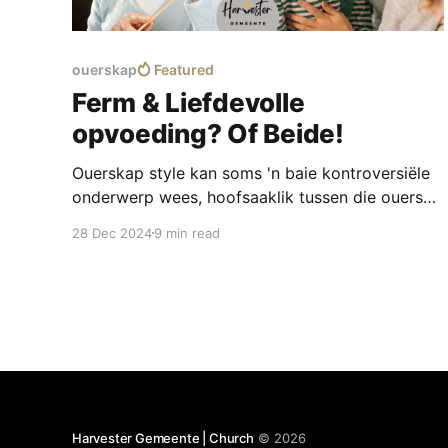
ouerskap
Featured
Ferm & Liefdevolle
opvoeding? Of Beide!
Ouerskap style kan soms 'n baie kontroversiële
onderwerp wees, hoofsaaklik tussen die ouers
wat glo in 'n meer ferm benadering teenoor die
28 Dec 2024
9 min read
wat glo in 'n meer sagte fokus.
Harvester Gemeente | Church
© 2026