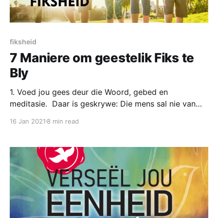
fiksheid
7 Maniere om geestelik Fiks te
Bly
1. Voed jou gees deur die Woord, gebed en
meditasie. Daar is geskrywe: Die mens sal nie van
brood alleen lewe nie, maar van elke woord wat deur
16 Jan 2021
8 min read
die mond van God uitgaan.” Die woord waarna hier
verwys word is ῥῆμα rhḗma; die stem van iemand
wat praat. Dit impliseer