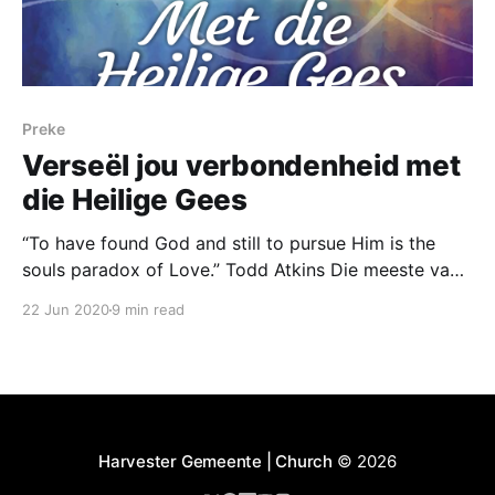
Preke
Verseël jou verbondenheid met
die Heilige Gees
“To have found God and still to pursue Him is the
souls paradox of Love.” Todd Atkins Die meeste van
ons was al in ‘n byeenkoms waar ons God se
22 Jun 2020
9 min read
teenwoordigheid so intens beleef, die atmosfeer is
heilig, intens, swaar maar liefdevol, gevul met Sy
heerlike lig en helderheid! Daar
Harvester Gemeente | Church
© 2026