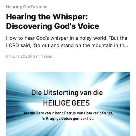
Hearing God's voice
Hearing the Whisper:
Discovering God's Voice
How to hear God’s whisper in a noisy world. “But the
LORD said, ‘Go out and stand on the mountain in the
presence of the LORD, for the LORD is about to pass
04 Jun 2023
10 min read
by.’ Then a great and powerful wind tore the
mountains apart and shattered the rocks before