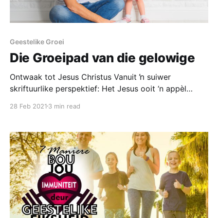
Geestelike Groei
Die Groeipad van die gelowige
Ontwaak tot Jesus Christus Vanuit ŉ suiwer
skriftuurlike perspektief: Het Jesus ooit ‘n appèl
gemaak dat mense Hom moet aanbid? Nee, Hy het
28 Feb 2021
3 min read
nie. Sy appèl oor en oor was: “Volg my.” (Mat
4:19; 8:22; 9:9; 10:38; 16:24; 19:21). Jesus soek dus
nie ons