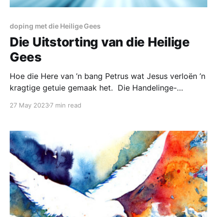
doping met die Heilige Gees
Die Uitstorting van die Heilige
Gees
Hoe die Here van ’n bang Petrus wat Jesus verloën ’n
kragtige getuie gemaak het. Die Handelinge-
UITSTORTING van die Heilige Gees gebeurtenis word
27 May 2023
7 min read
die eerste kontak punt met die KRAGSTASIE van die
KERK. Wanneer gewone diverse mense van byna elke
klas en kleur inprop by hierdie BONATUURLIKE
kragbron verander