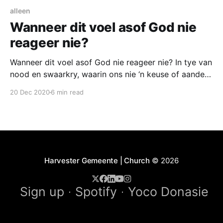
alleen
Wanneer dit voel asof God nie
reageer nie?
Wanneer dit voel asof God nie reageer nie? In tye van
nood en swaarkry, waarin ons nie ‘n keuse of aandeel
gehad het nie, voel mens soms AFGESTOMP, kwaad,
20 Dec 2020
6 min read
verontreg en VER van God af. Wat ons VOEL is nie
die WAARHEID nie! Ons is as mens geweldig
perseptueel beperk
Harvester Gemeente | Church
© 2026
Sign up
Spotify
Yoco Donasie