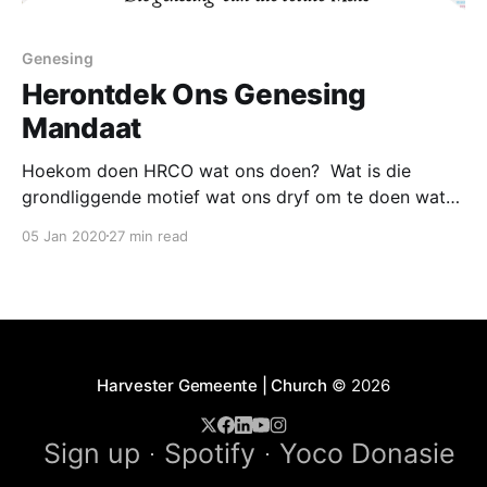
Genesing
Herontdek Ons Genesing
Mandaat
Hoekom doen HRCO wat ons doen? Wat is die
grondliggende motief wat ons dryf om te doen wat
ons doen? Ek wil voorstel dit is GENESING! Michael
05 Jan 2020
27 min read
Jr, die bekende komediant vertel hoe daar gesê
word: “Gee ‘n man ‘n vis en jy het hom vir ‘n dag
gevoed, leer
Harvester Gemeente | Church
© 2026
Sign up
Spotify
Yoco Donasie