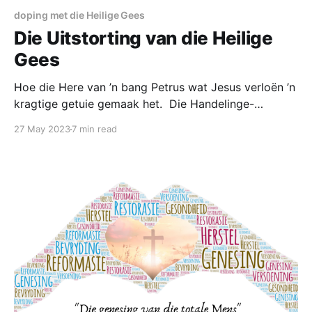
doping met die Heilige Gees
Die Uitstorting van die Heilige
Gees
Hoe die Here van ’n bang Petrus wat Jesus verloën ’n
kragtige getuie gemaak het. Die Handelinge-
UITSTORTING van die Heilige Gees gebeurtenis word
27 May 2023
7 min read
die eerste kontak punt met die KRAGSTASIE van die
KERK. Wanneer gewone diverse mense van byna elke
klas en kleur inprop by hierdie BONATUURLIKE
kragbron verander