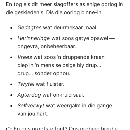
En tog eis dit meer slagoffers as enige oorlog in
die geskiedenis. Dis die oorlog binne-in.
Gedagtes
wat deurmekaar maal.
Herinneringe
wat soos getye opswel —
ongevra, onbeheerbaar.
Vrees
wat soos ’n druppende kraan
diep in ’n mens se psige bly drup…
drup… sonder ophou.
Twyfel
wat fluister.
Agterdog
wat onkruid saai.
Selfverwyt
wat weergalm in die gange
van jou hart.
👉 En ons grootste fout? Ons probeer hierdie