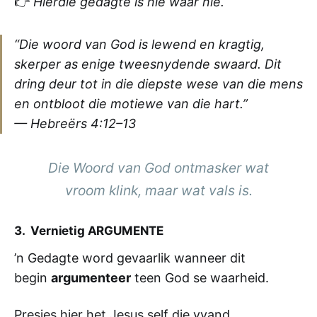
👉
Hierdie gedagte is nie waar nie.
“Die woord van God is lewend en kragtig,
skerper as enige tweesnydende swaard. Dit
dring deur tot in die diepste wese van die mens
en ontbloot die motiewe van die hart.”
—
Hebreërs 4:12–13
Die Woord van God ontmasker wat
vroom klink, maar wat vals is.
3. Vernietig ARGUMENTE
’n Gedagte word gevaarlik wanneer dit
begin
argumenteer
teen God se waarheid.
Presies hier het Jesus self die vyand