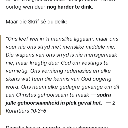
oorlog wen deur
nog harder te dink
.
Maar die Skrif sê duidelik:
“Ons leef wel in ’n menslike liggaam, maar ons
voer nie ons stryd met menslike middele nie.
Die wapens van ons stryd is nie mensgemaak
nie, maar kragtig deur God om vestings te
vernietig. Ons vernietig redenasies en elke
skans wat teen die kennis van God opgerig
word. Ons neem elke gedagte gevange om dit
aan Christus gehoorsaam te maak —
sodra
julle gehoorsaamheid in plek geval het.
” —
2
Korintiërs 10:3–6
Daardie laaste woorde is deurslaggewend: