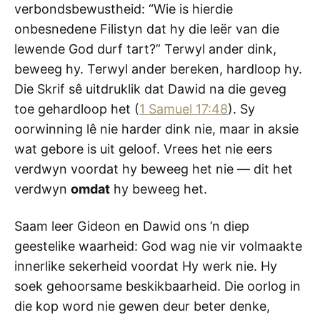
verbondsbewustheid: “Wie is hierdie
onbesnedene Filistyn dat hy die leër van die
lewende God durf tart?” Terwyl ander dink,
beweeg hy. Terwyl ander bereken, hardloop hy.
Die Skrif sê uitdruklik dat Dawid na die geveg
toe gehardloop het (
1 Samuel 17:48
). Sy
oorwinning lê nie harder dink nie, maar in aksie
wat gebore is uit geloof. Vrees het nie eers
verdwyn voordat hy beweeg het nie — dit het
verdwyn
omdat
hy beweeg het.
Saam leer Gideon en Dawid ons ’n diep
geestelike waarheid: God wag nie vir volmaakte
innerlike sekerheid voordat Hy werk nie. Hy
soek gehoorsame beskikbaarheid. Die oorlog in
die kop word nie gewen deur beter denke,