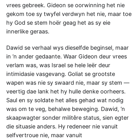
vrees gebreek. Gideon se oorwinning het nie
gekom toe sy twyfel verdwyn het nie, maar toe
hy God se stem hoër geag het as sy eie
innerlike geraas.
Dawid se verhaal wys dieselfde beginsel, maar
in ’n ander gedaante. Waar Gideon deur vrees
verlam was, was Israel se hele leër deur
intimidasie vasgevang. Goliat se grootste
wapen was nie sy swaard nie, maar sy stem —
veertig dae lank het hy hulle denke oorheers.
Saul en sy soldate het alles gehad wat nodig
was om te veg, behalwe beweging. Dawid, ’n
skaapwagter sonder militêre status, sien egter
die situasie anders. Hy redeneer nie vanuit
selfvertroue nie, maar vanuit