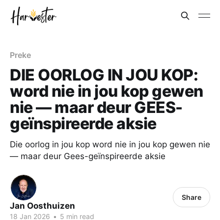
Preke
DIE OORLOG IN JOU KOP:
word nie in jou kop gewen
nie — maar deur GEES-
geïnspireerde aksie
Die oorlog in jou kop word nie in jou kop gewen nie
— maar deur Gees-geïnspireerde aksie
Share
Jan Oosthuizen
18 Jan 2026
•
5 min read