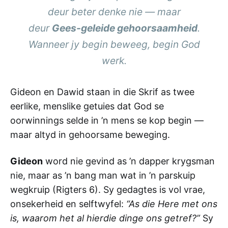
deur beter denke nie — maar
deur
Gees-geleide gehoorsaamheid
.
Wanneer
jy
begin beweeg, begin God
werk.
Gideon en Dawid staan in die Skrif as twee
eerlike, menslike getuies dat God se
oorwinnings selde in ’n mens se kop begin —
maar altyd in gehoorsame beweging.
Gideon
word nie gevind as ’n dapper krygsman
nie, maar as ’n bang man wat in ’n parskuip
wegkruip (Rigters 6). Sy gedagtes is vol vrae,
onsekerheid en selftwyfel:
“As die Here met ons
is, waarom het al hierdie dinge ons getref?”
Sy