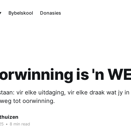
Bybelskool
Donasies
orwinning is 'n W
taan: vir elke uitdaging, vir elke draak wat jy i
n weg tot oorwinning.
thuizen
25
•
8 min read