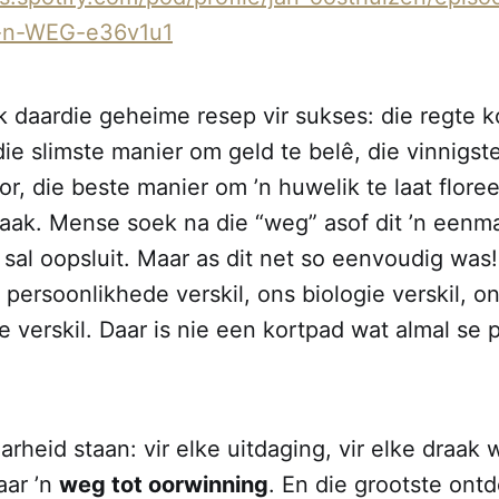
s-n-WEG-e36v1u1
 daardie geheime resep vir sukses: die regte k
ie slimste manier om geld te belê, die vinnigs
or, die beste manier om ’n huwelik te laat floree
aak. Mense soek na die “weg” asof dit ’n eenmal
 sal oopsluit. Maar as dit net so eenvoudig was!
persoonlikhede verskil, ons biologie verskil, o
 verskil. Daar is nie een kortpad wat almal se 
arheid staan: vir elke uitdaging, vir elke draak w
aar ’n
weg tot oorwinning
. En die grootste ontd