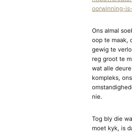
oorwinning-i
Ons almal soek
oop te maak, d
gewig te verlo
reg groot te m
wat alle deure
kompleks, ons 
omstandighede
nie.
Tog bly die wa
moet kyk, is d