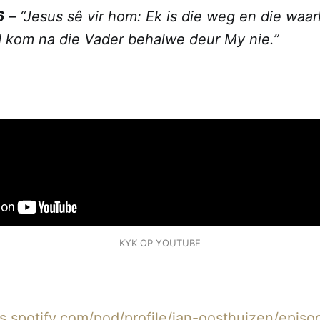
6
–
“Jesus sê vir hom: Ek is die weg en die waar
 kom na die Vader behalwe deur My nie.”
KYK OP YOUTUBE
rs.spotify.com/pod/profile/jan-oosthuizen/episo