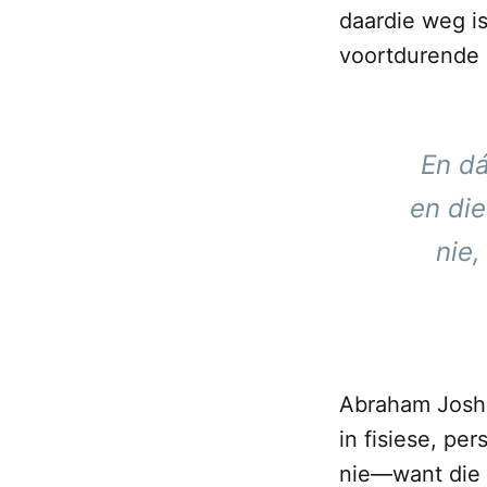
daardie weg is
voortdurende 
En d
en di
nie,
Abraham Josh
in fisiese, pe
nie—want die 