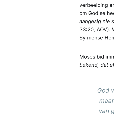
verbeelding en
om God se hee
aangesig nie 
33:20, AOV). 
Sy mense Hom
Moses bid imm
bekend, dat e
God w
maar
van g