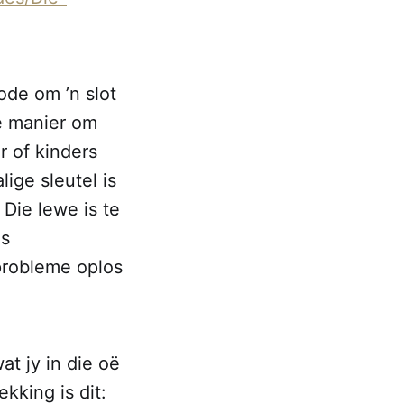
ode om ’n slot
te manier om
r of kinders
ige sleutel is
 Die lewe is te
ns
probleme oplos
at jy in die oë
ekking is dit: