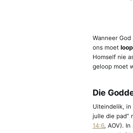
Wanneer God H
ons moet
loop
Homself nie a
geloop moet 
Die Godde
Uiteindelik, i
julle die pad”
14:6
, AOV). In