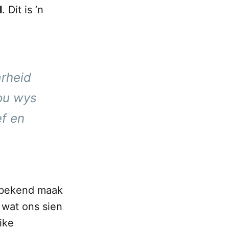
l
. Dit is ’n
arheid
jou wys
ef en
 bekend maak
” wat ons sien
ike