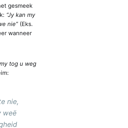
 het gesmeek
ik:
“Jy kan my
we nie”
(Eks.
keer wanneer
 my tog u weg
eim:
e nie,
y weë
igheid