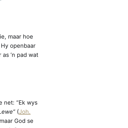
ie, maar hoe
. Hy openbaar
 as ’n pad wat
ie net: “Ek wys
 Lewe”
(
Joh.
, maar God se