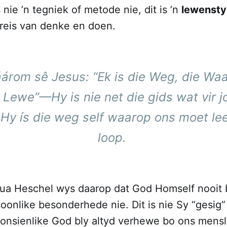
 nie ’n tegniek of metode nie, dit is ’n
lewensty
reis van denke en doen.
áárom sê Jesus:
“Ek is die Weg, die Wa
e Lewe”
—Hy is nie net die gids wat vir 
 Hy ís die weg self waarop ons moet le
loop.
ua Heschel wys daarop dat God Homself nooit
rsoonlike besonderhede nie. Dit is nie Sy “gesig
onsienlike God bly altyd verhewe bo ons mensl