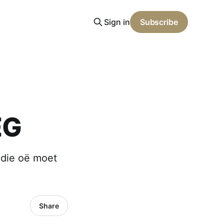
Sign in
Subscribe
EG
n die oë moet
Share