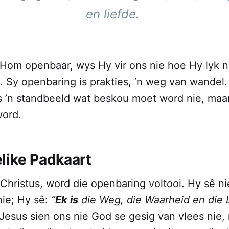
en liefde.
om openbaar, wys Hy vir ons nie hoe Hy lyk n
. Sy openbaring is prakties, ’n weg van wandel
s ’n standbeeld wat beskou moet word nie, maar
word.
like Padkaart
n Christus, word die openbaring voltooi. Hy sê n
 nie; Hy sê:
“
Ek is
die Weg, die Waarheid en die
 Jesus sien ons nie God se gesig van vlees nie