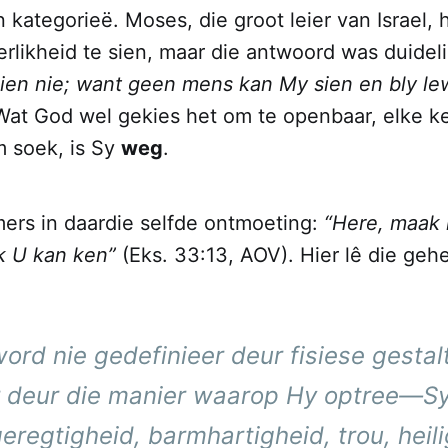
 kategorieë. Moses, die groot leier van Israel,
rlikheid te sien, maar die antwoord was duidel
sien nie; want geen mens kan My sien en bly le
Wat God wel gekies het om te openbaar, elke 
 soek, is Sy
weg
.
ers in daardie selfde ontmoeting:
“Here, maak
k U kan ken”
(Eks. 33:13, AOV). Hier lê die geh
ord nie gedefinieer deur fisiese gestalt
 deur die manier waarop Hy optree—S
eregtigheid, barmhartigheid, trou, heil