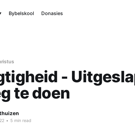
Bybelskool
Donasies
hristus
tigheid - Uitgesl
g te doen
thuizen
2
2
•
5 min read