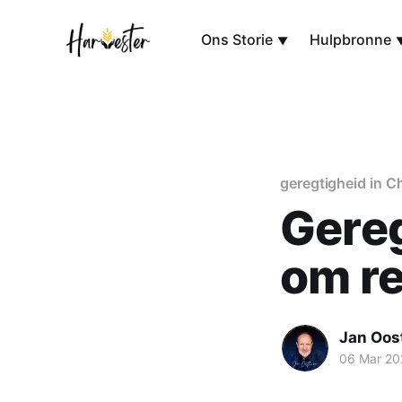
Ons Storie
Hulpbronne
geregtigheid in C
Gereg
om re
Jan Oos
06 Mar 20