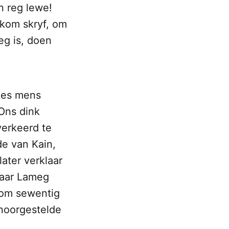
 reg lewe!
 kom skryf, om
eg is, doen
lees mens
Ons dink
verkeerd te
de van Kain,
ater verklaar
maar Lameg
 om sewentig
enoorgestelde