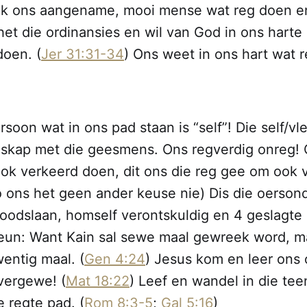
k ons aangename, mooi mense wat reg doen en
het die ordinansies en wil van God in ons harte
doen. (
Jer 31:31-34
) Ons weet in ons hart wat r
rsoon wat in ons pad staan is “self”! Die self/v
dskap met die geesmens. Ons regverdig onreg! 
ok verkeerd doen, dit ons die reg gee om ook 
o ons het geen ander keuse nie) Dis die oerson
oodslaan, homself verontskuldig en 4 geslagte l
seun: Want Kain sal sewe maal gewreek word, 
ntig maal. (
Gen 4:24
) Jesus kom en leer ons
vergewe! (
Mat 18:22
) Leef en wandel in die te
e regte pad. (
Rom 8:3-5
;
Gal 5:16
)