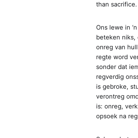
than sacrifice.
Ons lewe in ‘
beteken niks, 
onreg van hull
regte word ve
sonder dat ie
regverdig ons
is gebroke, st
verontreg omd
is: onreg, ver
opsoek na reg!