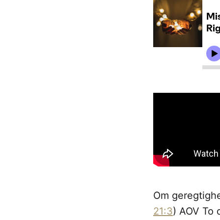
Om geregtighei
21:3
) AOV To 