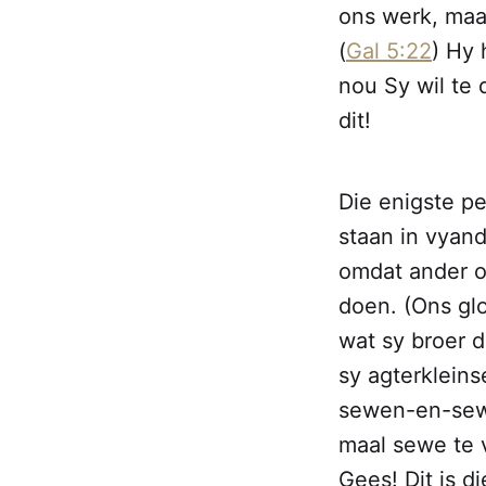
ons werk, maa
(
Gal 5:22
) Hy 
nou Sy wil te 
dit!
Die enigste pe
staan in vyan
omdat ander o
doen. (Ons gl
wat sy broer d
sy agterklein
sewen-en-sewe
maal sewe te 
Gees! Dit is di