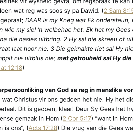
sifiek vir wysheid gevra, om regspraak te kan l
doen wat reg was soos sy pa Dawid. (
2 Sam 8:1
 gepraat;
DAAR is my Kneg wat Ek ondersteun,
in wie my siel ’n welbehae het. Ek het my Gees
 na die nasies uitbring. 2 Hy sal nie skreeu of ui
raat laat hoor nie. 3 Die geknakte riet sal Hy n
pit nie uitblus nie;
met getrouheid sal Hy die 
at 12:18
)
verpersoonliking van God se reg in menslike vo
 wat Christus vir ons gedoen het nie. Hy het d
betaal. Dit is gedoen, klaar! Deur Sy Gees het 
mense gemaak in Hom (
2 Cor 5:17
) “want in Hom
is ons”, (
Acts 17:28
) Die vrug van die Gees wa