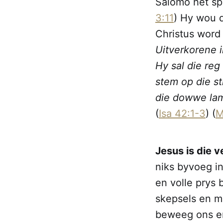
Salomo het spe
3:11
) Hy wou 
Christus word
Uitverkorene 
Hy sal die reg
stem op die st
die dowwe lamp
(
Isa 42:1-3
) (
M
Jesus is die 
niks byvoeg in
en volle prys 
skepsels en 
beweeg ons en 