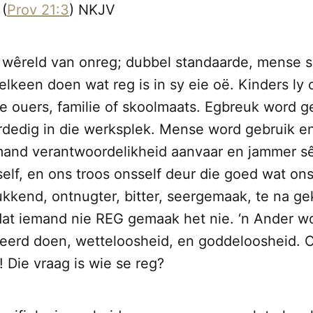
 (
Prov 21:3
) NKJV
n wêreld van onreg; dubbel standaarde, mense 
elkeen doen wat reg is in sy eie oë. Kinders ly 
e ouers, familie of skoolmaats. Egbreuk word g
rdedig in die werksplek. Mense word gebruik en
mand verantwoordelikheid aanvaar en jammer sê
self, en ons troos onsself deur die goed wat o
ukkend, ontnugter, bitter, seergemaak, te na g
at iemand nie REG gemaak het nie. ‘n Ander wo
keerd doen, wetteloosheid, en goddeloosheid. O
 Die vraag is wie se reg?