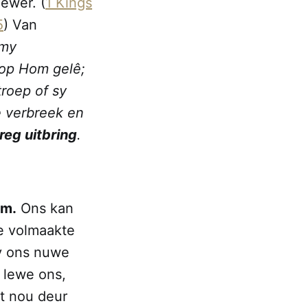
ewer. (
1 Kings
5
) Van
 my
 op Hom gelê;
troep of sy
ie verbreek en
reg uitbring
.
rm.
Ons kan
ie volmaakte
hy ons nuwe
 lewe ons,
t nou deur