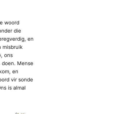
se woord
onder die
eregverdig, en
 misbruik
, ons
ns doen. Mense
ekom, en
ord vir sonde
ns is almal