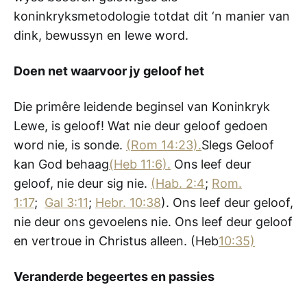
koninkryksmetodologie totdat dit ‘n manier van
dink, bewussyn en lewe word.
Doen net waarvoor jy geloof het
Die primêre leidende beginsel van Koninkryk
Lewe, is geloof! Wat nie deur geloof gedoen
word nie, is sonde.
(Rom 14:23).
Slegs Geloof
kan God behaag
(Heb 11:6).
Ons leef deur
geloof, nie deur sig nie.
(Hab. 2:4
;
Rom.
1:17
;
Gal 3:11
;
Hebr. 10:38
). Ons leef deur geloof,
nie deur ons gevoelens nie. Ons leef deur geloof
en vertroue in Christus alleen. (Heb
10:35)
Veranderde begeertes en passies