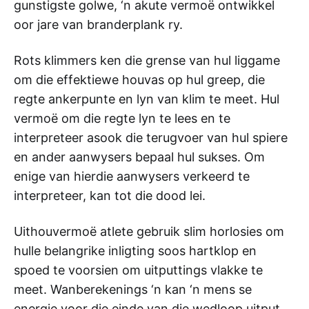
gunstigste golwe, ‘n akute vermoë ontwikkel
oor jare van branderplank ry.
Rots klimmers ken die grense van hul liggame
om die effektiewe houvas op hul greep, die
regte ankerpunte en lyn van klim te meet. Hul
vermoë om die regte lyn te lees en te
interpreteer asook die terugvoer van hul spiere
en ander aanwysers bepaal hul sukses. Om
enige van hierdie aanwysers verkeerd te
interpreteer, kan tot die dood lei.
Uithouvermoë atlete gebruik slim horlosies om
hulle belangrike inligting soos hartklop en
spoed te voorsien om uitputtings vlakke te
meet. Wanberekenings ‘n kan ‘n mens se
energie voor die einde van die wedloop uitput