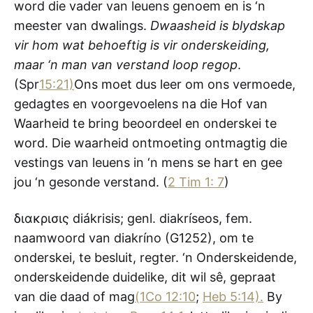
word die vader van leuens genoem en is ‘n
meester van dwalings.
Dwaasheid is blydskap
vir hom wat behoeftig is vir onderskeiding,
maar ‘n man van verstand loop regop
.
(Spr
15:21)
Ons moet dus leer om ons vermoede,
gedagtes en voorgevoelens na die Hof van
Waarheid te bring beoordeel en onderskei te
word. Die waarheid ontmoeting ontmagtig die
vestings van leuens in ‘n mens se hart en gee
jou ‘n gesonde verstand. (
2 Tim 1: 7
)
διακρισις diákrisis; genl. diakríseos, fem.
naamwoord van diakríno (G1252), om te
onderskei, te besluit, regter. ‘n Onderskeidende,
onderskeidende duidelike, dit wil sê, gepraat
van die daad of mag
(1Co 12:10
;
Heb 5:14).
By