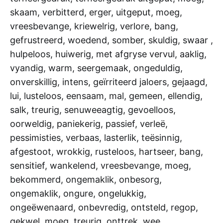
skaam, verbitterd, erger, uitgeput, moeg,
vreesbevange, kriewelrig, verlore, bang,
gefrustreerd, woedend, somber, skuldig, swaar ,
hulpeloos, huiwerig, met afgryse vervul, aaklig,
vyandig, warm, seergemaak, ongeduldig,
onverskillig, intens, geïrriteerd jaloers, gejaagd,
lui, lusteloos, eensaam, mal, gemeen, ellendig,
salk, treurig, senuweeagtig, gevoelloos,
oorweldig, paniekerig, passief, verleë,
pessimisties, verbaas, lasterlik, teësinnig,
afgestoot, wrokkig, rusteloos, hartseer, bang,
sensitief, wankelend, vreesbevange, moeg,
bekommerd, ongemaklik, onbesorg,
ongemaklik, ongure, ongelukkig,
ongeëwenaard, onbevredig, ontsteld, regop,
gekwel, moeg, treurig, onttrek, wee,