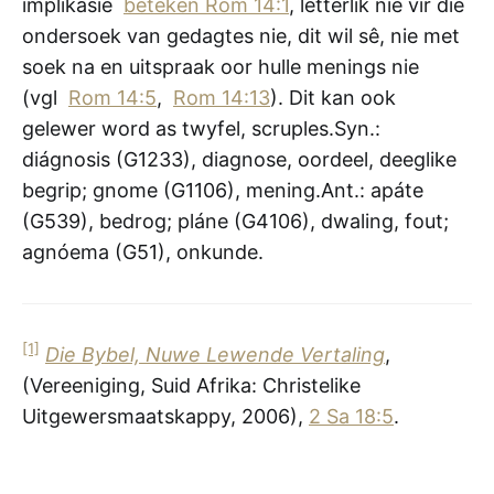
implikasie
beteken Rom 14:1
, letterlik nie vir die
ondersoek van gedagtes nie, dit wil sê, nie met
soek na en uitspraak oor hulle menings nie
(vgl
Rom 14:5
,
Rom 14:13
). Dit kan ook
gelewer word as twyfel, scruples.Syn.:
diágnosis (G1233), diagnose, oordeel, deeglike
begrip; gnome (G1106), mening.Ant.: apáte
(G539), bedrog; pláne (G4106), dwaling, fout;
agnóema (G51), onkunde.
[1]
Die Bybel, Nuwe Lewende Vertaling
,
(Vereeniging, Suid Afrika: Christelike
Uitgewersmaatskappy, 2006),
2 Sa 18:5
.