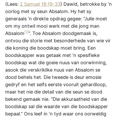
(Lees:
2 Samuel 18:19-33
) Dawid, betrokke by ‘n
oorlog met sy seun Absalom. Hy het sy
generaals ‘n direkte opdrag gegee: “Julle moet
om my ontwil mooi werk met die jong man
[1]
Absalom
“. Toe Absalom doodgemaak is,
ontvou die storie met besonderhede van wie vir
die koning die boodskap moet bring. Een
boodskapper was getaak met ‘n spesifieke
boodskap wat die goeie nuus van oorwinning,
asook die verskriklike nuus van Absalom se
dood behels het. Die tweede is deur emosie
gedryf en het selfs eerste vooruit gehardloop,
maar het nie die detail van die seun se dood
bekend gemaak nie. “Die akkuraatheid van die
boodskap sal die waarde van die boodskapper
bepaal.” Ons leef in ‘n tyd waar ons oorweldig