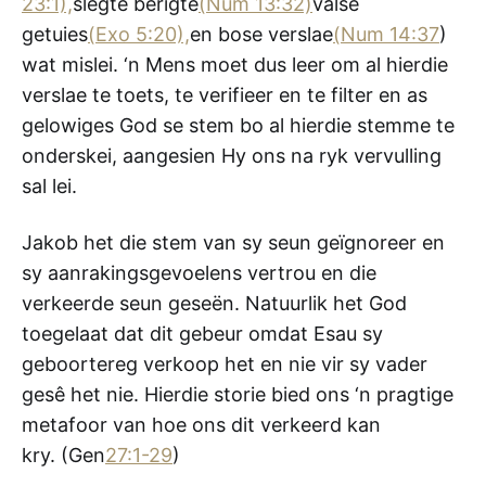
23:1),
slegte berigte
(Num 13:32)
valse
getuies
(Exo 5:20),
en bose verslae
(Num 14:37
)
wat mislei. ‘n Mens moet dus leer om al hierdie
verslae te toets, te verifieer en te filter en as
gelowiges God se stem bo al hierdie stemme te
onderskei, aangesien Hy ons na ryk vervulling
sal lei.
Jakob het die stem van sy seun geïgnoreer en
sy aanrakingsgevoelens vertrou en die
verkeerde seun geseën. Natuurlik het God
toegelaat dat dit gebeur omdat Esau sy
geboortereg verkoop het en nie vir sy vader
gesê het nie. Hierdie storie bied ons ‘n pragtige
metafoor van hoe ons dit verkeerd kan
kry. (Gen
27:1-29
)