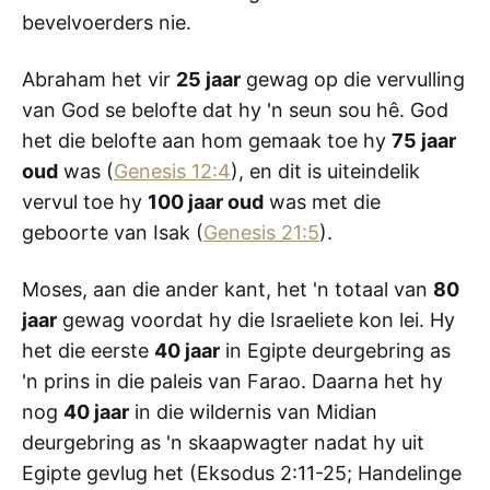
bevelvoerders nie.
Abraham het vir
25 jaar
gewag op die vervulling
van God se belofte dat hy 'n seun sou hê. God
het die belofte aan hom gemaak toe hy
75 jaar
oud
was (
Genesis 12:4
), en dit is uiteindelik
vervul toe hy
100 jaar oud
was met die
geboorte van Isak (
Genesis 21:5
).
Moses, aan die ander kant, het 'n totaal van
80
jaar
gewag voordat hy die Israeliete kon lei. Hy
het die eerste
40 jaar
in Egipte deurgebring as
'n prins in die paleis van Farao. Daarna het hy
nog
40 jaar
in die wildernis van Midian
deurgebring as 'n skaapwagter nadat hy uit
Egipte gevlug het (Eksodus 2:11-25; Handelinge