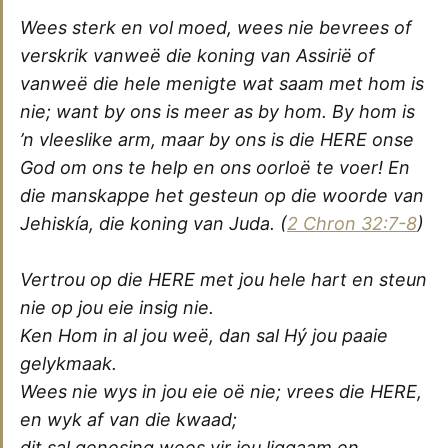
Wees sterk en vol moed, wees nie bevrees of
verskrik vanweë die koning van Assirië of
vanweë die hele menigte wat saam met hom is
nie; want by ons is meer as by hom. By hom is
’n vleeslike arm, maar by ons is die HERE onse
God om ons te help en ons oorloë te voer! En
die manskappe het gesteun op die woorde van
Jehiskía, die koning van Juda.
(
2 Chron 32:7-8
)
Vertrou op die HERE met jou hele hart en steun
nie op jou eie insig nie.
Ken Hom in al jou weë, dan sal Hý jou paaie
gelykmaak.
Wees nie wys in jou eie oë nie; vrees die HERE,
en wyk af van die kwaad;
dit sal genesing wees vir jou liggaam en