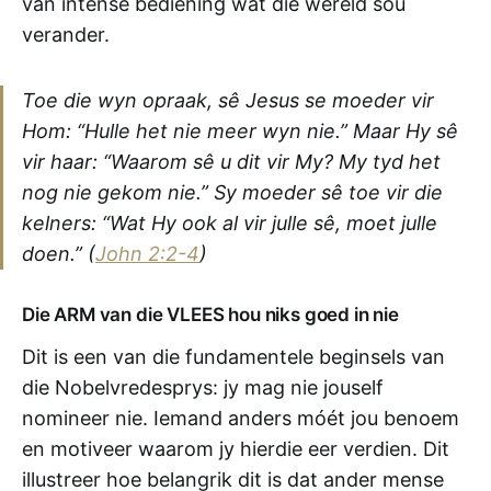
van intense bediening wat die wêreld sou
verander.
Toe die wyn opraak, sê Jesus se moeder vir
Hom: “Hulle het nie meer wyn nie.” Maar Hy sê
vir haar: “Waarom sê u dit vir My? My tyd het
nog nie gekom nie.” Sy moeder sê toe vir die
kelners: “Wat Hy ook al vir julle sê, moet julle
doen.”
(
John 2:2-4
)
Die ARM van die VLEES hou niks goed in nie
Dit is een van die fundamentele beginsels van
die Nobelvredesprys: jy mag nie jouself
nomineer nie. Iemand anders móét jou benoem
en motiveer waarom jy hierdie eer verdien. Dit
illustreer hoe belangrik dit is dat ander mense