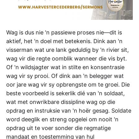
Wag is dus nie 'n passiewe proses nie—dit is
aktief, het 'n doel met betekenis. Dink aan 'n
visserman wat ure lank geduldig by 'n rivier sit,
wag vir die regte oomblik wanneer die vis byt.
Of 'n wildsjagter wat in stilte en konsentrasie
wag vir sy prooi. Of dink aan 'n belegger wat
oor jare wag vir sy opbrengste om te groei. Die
beste voorbeeld is sekerlik dié van 'n soldaat,
wat met onwrikbare dissipline wag op die
opdrag en instruksie van 'n hoër gesag. Soldate
word deeglik en streng opgelei om nooit 'n
opdrag uit te voer sonder die regmatige
mandaat en toestemming van hul