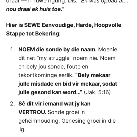
draai"—’n nuwe rigting. Dis:
“Ek was oppad af…
nou draai ek huis toe.”
Hier is SEWE Eenvoudige, Harde, Hoopvolle
Stappe tot Bekering:
NOEM die sonde by die naam.
Moenie
dit net “my struggle” noem nie. Noem
en bely jou sonde, foute en
tekortkominge eerlik.
“Bely mekaar
julle misdade en bid vir mekaar, sodat
julle gesond kan word…”
(Jak. 5:16)
Sê dit vir iemand wat jy kan
VERTROU.
Sonde groei in
geheimhouding. Genesing groei in die
lig.