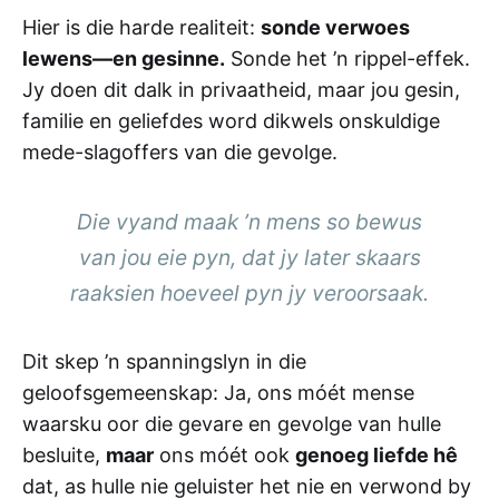
Hier is die harde realiteit:
sonde verwoes
lewens—en gesinne.
Sonde het ’n rippel-effek.
Jy doen dit dalk in privaatheid, maar jou gesin,
familie en geliefdes word dikwels onskuldige
mede-slagoffers van die gevolge.
Die vyand maak ’n mens so bewus
van jou eie pyn, dat jy later skaars
raaksien hoeveel pyn jy veroorsaak.
Dit skep ’n spanningslyn in die
geloofsgemeenskap: Ja, ons móét mense
waarsku oor die gevare en gevolge van hulle
besluite,
maar
ons móét ook
genoeg liefde hê
dat, as hulle nie geluister het nie en verwond by