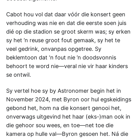
Cabot hou vol dat daar vóór die konsert geen
verhouding was nie en dat die eerste soen juis
dié op die stadion se groot skerm was; sy erken
sy het ’n reuse groot fout gemaak, sy het te
veel gedrink, onvanpas opgetree. Sy
beklemtoon dat 'n fout nie ’n doodsvonnis
behoort te word nie—veral nie vir haar kinders
se ontwil.
Sy vertel hoe sy by Astronomer begin het in
November 2024, met Byron oor hul egskeidings
gebond het, hom na die konsert genooi het,
onverwags uitgevind het haar (eks-)man ook in
die gehoor sou wees, en toe—net toe die
kamera op hulle val—Byron gesoen het. Ná die