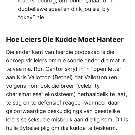
leuens, bedrog, ontrouheid, haat of ’n
dubbellewe speel en dink jou siel bly
“okay” nie.
Hoe Leiers Die Kudde Moet Hanteer
Die ander kant van hierdie boodskap is die
oproep vir leiers om nie sonde onder die mat in
te vee nie. Ron Cantor skryf in 'n “open letter”
aan Kris Vallotton (Bethel) dat Vallotton (en
volgens hom ook die breër “celebrity-
charismatiese” ekosisteem) herhaaldelik te laat,
te sag en te defensief reageer wanneer daar
geloofwaardige beskuldigings van geestelike
leiers se seksuele misbruik aan die lig kom. Dit is
hulle Bybelse plig om die kudde te beskerm.