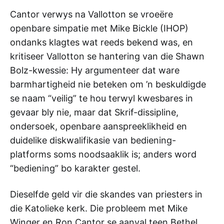
Cantor verwys na Vallotton se vroeëre
openbare simpatie met Mike Bickle (IHOP)
ondanks klagtes wat reeds bekend was, en
kritiseer Vallotton se hantering van die Shawn
Bolz-kwessie: Hy argumenteer dat ware
barmhartigheid nie beteken om ’n beskuldigde
se naam “veilig” te hou terwyl kwesbares in
gevaar bly nie, maar dat Skrif-dissipline,
ondersoek, openbare aanspreeklikheid en
duidelike diskwalifikasie van bediening-
platforms soms noodsaaklik is; anders word
“bediening” bo karakter gestel.
Dieselfde geld vir die skandes van priesters in
die Katolieke kerk. Die probleem met Mike
Winger en Ron Cantor se aanval teen Bethel