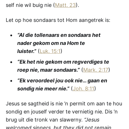
self nie wil buig nie (
Matt. 23
).
Let op hoe sondaars tot Hom aangetrek is:
“Al die tollenaars en sondaars het
nader gekom om na Hom te
luister.”
(
Luk. 15:1
)
“Ek het nie gekom om regverdiges te
roep nie, maar sondaars.”
(
Mark. 2:17
)
“Ek veroordeel jou ook nie… gaan en
sondig nie meer nie.”
(
Joh. 8:11
)
Jesus se sagtheid is nie ’n permit om aan te hou
sondig en jouself verder te vernietig nie. Dis ’n
brug uit die tronk van slawerny.
“Jesus
welcomed sinners, but they did not remain