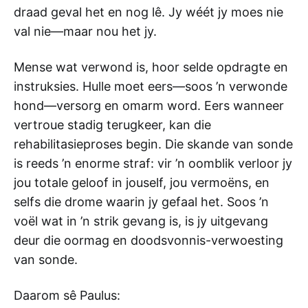
draad geval het en nog lê. Jy wéét jy moes nie
val nie—maar nou het jy.
Mense wat verwond is, hoor selde opdragte en
instruksies. Hulle moet eers—soos ’n verwonde
hond—versorg en omarm word. Eers wanneer
vertroue stadig terugkeer, kan die
rehabilitasieproses begin. Die skande van sonde
is reeds ’n enorme straf: vir ’n oomblik verloor jy
jou totale geloof in jouself, jou vermoëns, en
selfs die drome waarin jy gefaal het. Soos ’n
voël wat in ’n strik gevang is, is jy uitgevang
deur die oormag en doodsvonnis-verwoesting
van sonde.
Daarom sê Paulus: