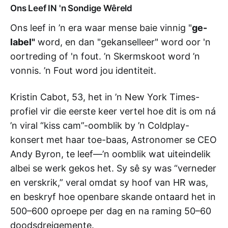
Ons Leef IN 'n Sondige Wêreld
Ons leef in ’n era waar mense baie vinnig "
ge-
label"
word, en dan "gekanselleer" word oor 'n
oortreding of 'n fout. ’n Skermskoot word ’n
vonnis. ’n Fout word jou identiteit.
Kristin Cabot, 53, het in ’n New York Times-
profiel vir die eerste keer vertel hoe dit is om ná
’n viral “kiss cam”-oomblik by ’n Coldplay-
konsert met haar toe-baas, Astronomer se CEO
Andy Byron, te leef—’n oomblik wat uiteindelik
albei se werk gekos het. Sy sê sy was “verneder
en verskrik,” veral omdat sy hoof van HR was,
en beskryf hoe openbare skande ontaard het in
500–600 oproepe per dag en na raming 50–60
doodsdreigemente.