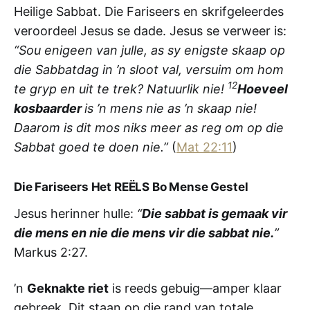
Heilige Sabbat. Die Fariseers en skrifgeleerdes
veroordeel Jesus se dade. Jesus se verweer is:
“Sou enigeen van julle, as sy enigste skaap op
die Sabbatdag in ’n sloot val, versuim om hom
12
te gryp en uit te trek? Natuurlik nie!
Hoeveel
kosbaarder
is ’n mens nie as ’n skaap nie!
Daarom is dit mos niks meer as reg om op die
Sabbat goed te doen nie.”
(
Mat 22:11
)
Die Fariseers Het REËLS Bo Mense Gestel
Jesus herinner hulle:
“
Die sabbat is gemaak vir
die mens en nie die mens vir die sabbat nie.
”
Markus 2:27.
’n
Geknakte riet
is reeds gebuig—amper klaar
gebreek. Dit staan op die rand van totale