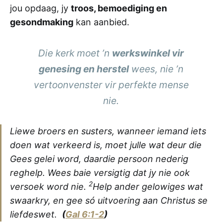
jou opdaag, jy
troos, bemoediging en
gesondmaking
kan aanbied.
Die kerk moet ’n
werkswinkel vir
genesing en herstel
wees, nie ’n
vertoonvenster vir perfekte mense
nie.
Liewe broers en susters, wanneer iemand iets
doen wat verkeerd is, moet julle wat deur die
Gees gelei word, daardie persoon nederig
reghelp. Wees baie versigtig dat jy nie ook
2
versoek word nie.
Help ander gelowiges wat
swaarkry, en gee só uitvoering aan Christus se
liefdeswet.
(
Gal 6:1-2
)