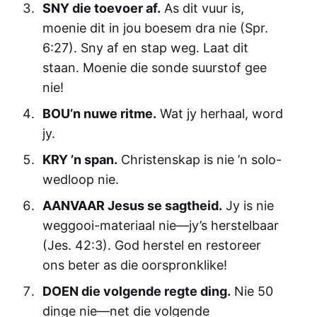
SNY die toevoer af.
As dit vuur is,
moenie dit in jou boesem dra nie (Spr.
6:27). Sny af en stap weg. Laat dit
staan. Moenie die sonde suurstof gee
nie!
BOU’n nuwe ritme.
Wat jy herhaal, word
jy.
KRY ’n span.
Christenskap is nie ’n solo-
wedloop nie.
AANVAAR Jesus se sagtheid.
Jy is nie
weggooi-materiaal nie—jy’s herstelbaar
(Jes. 42:3). God herstel en restoreer
ons beter as die oorspronklike!
DOEN die volgende regte ding.
Nie 50
dinge nie—net die volgende