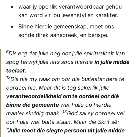
waar jy openlik verantwoordbaar gehou
kan word vir jou lewenstyl en karakter.
Binne hierdie gemeenskap, moet ons
sonde direk aanspreek, en berispe.
6
Dis erg dat julle nog oor julle spiritualiteit kan
spog terwyl julle iets soos hierdie
in julle midde
toelaat.
12
Dis nie my taak om oor die buitestanders te
oordeel nie. Maar dit is tog sekerlik julle
verantwoordelikheid om te oordeel oor dié
binne die gemeente
wat hulle op hierdie
13
manier skuldig maak.
Gód sal sy oordeel vel
oor hulle wat buite staan. Maar die Skrif sê:
“Julle moet die slegte persoon uit julle midde