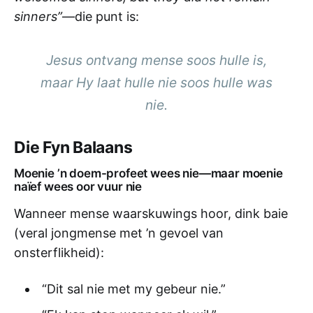
sinners”
—die punt is:
Jesus ontvang mense soos hulle is,
maar Hy laat hulle nie soos hulle was
nie.
Die Fyn Balaans
Moenie ’n doem-profeet wees nie—maar moenie
naïef wees oor vuur nie
Wanneer mense waarskuwings hoor, dink baie
(veral jongmense met ’n gevoel van
onsterflikheid):
“Dit sal nie met my gebeur nie.”