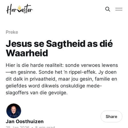
Preke
Jesus se Sagtheid as dié
Waarheid
Hier is die harde realiteit: sonde verwoes lewens
—en gesinne. Sonde het ’n rippel-effek. Jy doen
dit dalk in privaatheid, maar jou gesin, familie en
geliefdes word dikwels onskuldige mede-
slagoffers van die gevolge.
Share
Jan Oosthuizen
25 Jan 2026
•
8 min read