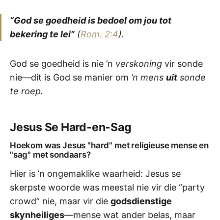
“God se goedheid is bedoel om jou tot
bekering te lei”
(
Rom. 2:4
).
God se goedheid is nie ’n
verskoning
vir sonde
nie—dit is God se manier om
’n mens
uit
sonde
te roep.
Jesus Se Hard-en-Sag
Hoekom was Jesus "hard" met religieuse mense en
"sag" met sondaars?
Hier is ’n ongemaklike waarheid: Jesus se
skerpste woorde was meestal nie vir die “party
crowd” nie, maar vir die
godsdienstige
skynheiliges
—mense wat ander belas, maar