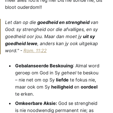
meer alles 100% reg nie! Dis nie sonde nie, dis
bloot ouderdom!!
Let dan op die
goedheid en strengheid
van
God: sy strengheid oor die afvalliges, en sy
goedheid oor jou. Maar dan moet jy
uit sy
goedheid lewe
, anders kan jy ook uitgekap
word." -
Rom. 11:22
Gebalanseerde Beskouing
: Almal word
geroep om God in Sy
geheel
te beskou
– nie net om op Sy
liefde
te fokus nie,
maar ook om Sy
heiligheid
en
oordeel
te erken.
Omkeerbare Aksie:
God se strengheid
is nie noodwendig permanent nie; as