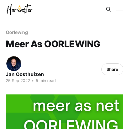
Oorlewing
Meer As OORLEWING
Share
Jan Oosthuizen
25 Sep 2022
•
5 min read