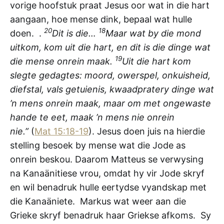
vorige hoofstuk praat Jesus oor wat in die hart
aangaan, hoe mense dink, bepaal wat hulle
20
18
doen. .
Dit is die…
Maar wat by die mond
uitkom, kom uit die hart, en dit is die dinge wat
19
die mense onrein maak.
Uit die hart kom
slegte gedagtes: moord, owerspel, onkuisheid,
diefstal, vals getuienis, kwaadpratery dinge wat
’n mens onrein maak, maar om met ongewaste
hande te eet, maak ’n mens nie onrein
nie.”
(
Mat 15:18-19
). Jesus doen juis na hierdie
stelling besoek by mense wat die Jode as
onrein beskou. Daarom Matteus se verwysing
na Kanaänitiese vrou, omdat hy vir Jode skryf
en wil benadruk hulle eertydse vyandskap met
die Kanaäniete. Markus wat weer aan die
Grieke skryf benadruk haar Griekse afkoms. Sy