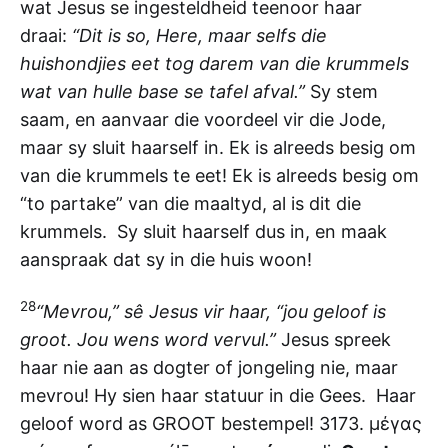
wat Jesus se ingesteldheid teenoor haar
draai:
“Dit is so, Here, maar selfs die
huishondjies eet tog darem van die krummels
wat van hulle base se tafel afval.”
Sy stem
saam, en aanvaar die voordeel vir die Jode,
maar sy sluit haarself in. Ek is alreeds besig om
van die krummels te eet! Ek is alreeds besig om
“to partake” van die maaltyd, al is dit die
krummels. Sy sluit haarself dus in, en maak
aanspraak dat sy in die huis woon!
28
“Mevrou,” sê Jesus vir haar, “jou geloof is
groot. Jou wens word vervul.”
Jesus spreek
haar nie aan as dogter of jongeling nie, maar
mevrou! Hy sien haar statuur in die Gees. Haar
geloof word as GROOT bestempel! 3173. μέγας