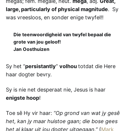
mégas; fem. megálē, neut.
méga
, adj.
Great,
large, particularly of physical magnitude
. Sy
was vreesloos, en sonder enige twyfel!!
Die teenwoordigheid van twyfel bepaal die
grote van jou geloof!
Jan Oosthuizen
Sy het “
persistantly
”
volhou
totdat die Here
haar dogter bevry.
Sy is nie net desperaat nie, Jesus is haar
enigste hoop
!
Toe sê Hy vir haar:
“Op grond van wat jy gesê
het, kan jy maar huistoe gaan; die bose gees
het al klaar uit jou dogter uitgegaan.”
(
Mark