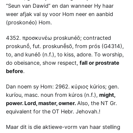
“Seun van Dawid” en dan wanneer Hy haar
weer afjak val sy voor Hom neer en aanbid
(proskonéo) Hom.
4352. προσκυνέω proskunéō; contracted
proskunṓ, fut. proskunḗsō, from prós (G4314),
to, and kunéō (n.f.), to kiss, adore. To worship,
do obeisance, show respect,
fall or prostrate
before
.
Dan noem sy Hom: 2962. κύριος kúrios; gen.
kuríou, masc. noun from kúros (n.f.),
might,
power. Lord, master, owner.
Also, the NT Gr.
equivalent for the OT Hebr. Jehovah.!
Maar dit is die aktiewe-vorm van haar stelling