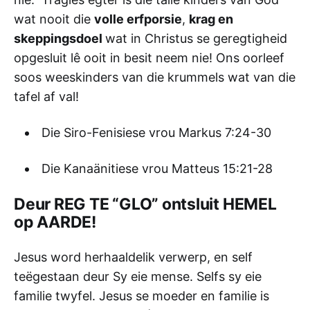
wat nooit die
volle erfporsie
,
krag en
skeppingsdoel
wat in Christus se geregtigheid
opgesluit lê ooit in besit neem nie! Ons oorleef
soos weeskinders van die krummels wat van die
tafel af val!
Die Siro-Fenisiese vrou Markus 7:24-30
Die Kanaänitiese vrou Matteus 15:21-28
Deur REG TE “GLO” ontsluit HEMEL
op AARDE!
Jesus word herhaaldelik verwerp, en self
teëgestaan deur Sy eie mense. Selfs sy eie
familie twyfel. Jesus se moeder en familie is