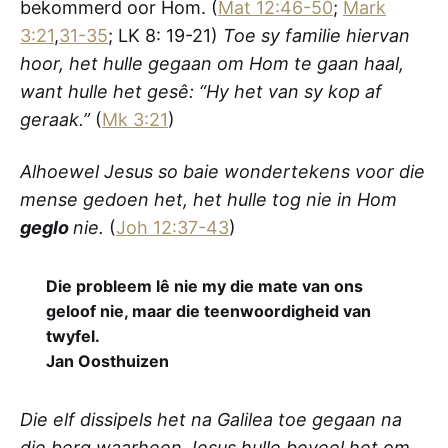
bekommerd oor Hom. (
Mat 12:46-50
;
Mark
3:21
,
31-35
; LK 8: 19-21)
Toe sy familie hiervan
hoor, het hulle gegaan om Hom te gaan haal,
want hulle het gesê: “Hy het van sy kop af
geraak.”
(
Mk 3:21
)
Alhoewel Jesus so baie wondertekens voor die
mense gedoen het, het hulle tog nie in Hom
geglo
nie.
(
Joh 12:37-43
)
Die probleem lê nie my die mate van ons
geloof nie, maar die teenwoordigheid van
twyfel.
Jan Oosthuizen
Die elf dissipels het na Galilea toe gegaan na
die berg waarheen Jesus hulle beveel het om