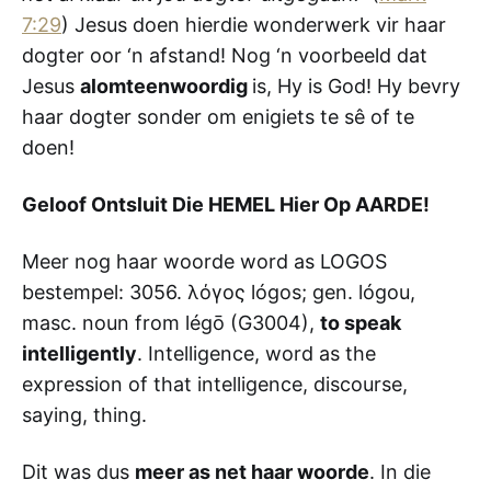
7:29
) Jesus doen hierdie wonderwerk vir haar
dogter oor ‘n afstand! Nog ‘n voorbeeld dat
Jesus
alomteenwoordig
is, Hy is God! Hy bevry
haar dogter sonder om enigiets te sê of te
doen!
Geloof Ontsluit Die HEMEL Hier Op AARDE!
Meer nog haar woorde word as LOGOS
bestempel: 3056. λόγος lógos; gen. lógou,
masc. noun from légō (G3004),
to speak
intelligently
. Intelligence, word as the
expression of that intelligence, discourse,
saying, thing.
Dit was dus
meer as net haar woorde
. In die