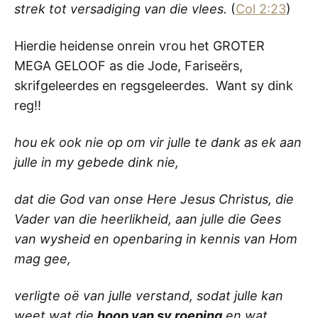
strek tot versadiging van die vlees.
(
Col 2:23
)
Hierdie heidense onrein vrou het GROTER
MEGA GELOOF as die Jode, Fariseërs,
skrifgeleerdes en regsgeleerdes. Want sy dink
reg!!
hou ek ook nie op om vir julle te dank as ek aan
julle in my gebede dink nie,
dat die God van onse Here Jesus Christus, die
Vader van die heerlikheid, aan julle die Gees
van wysheid en openbaring in kennis van Hom
mag gee,
verligte oë van julle verstand, sodat julle kan
weet wat die
hoop van sy roeping
en wat