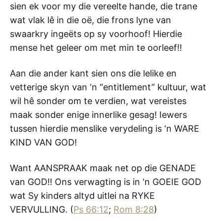
sien ek voor my die vereelte hande, die trane
wat vlak lê in die oë, die frons lyne van
swaarkry ingeëts op sy voorhoof! Hierdie
mense het geleer om met min te oorleef!!
Aan die ander kant sien ons die lelike en
vetterige skyn van ‘n “entitlement” kultuur, wat
wil hê sonder om te verdien, wat vereistes
maak sonder enige innerlike gesag! Iewers
tussen hierdie menslike verydeling is ‘n WARE
KIND VAN GOD!
Want AANSPRAAK maak net op die GENADE
van GOD!! Ons verwagting is in ‘n GOEIE GOD
wat Sy kinders altyd uitlei na RYKE
VERVULLING. (
Ps 66:12
;
Rom 8:28
)