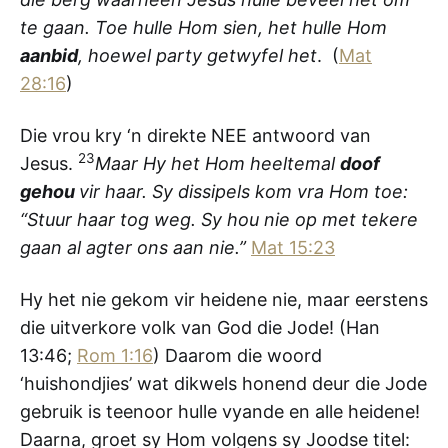
te gaan. Toe hulle Hom sien, het hulle Hom
aanbid
, hoewel party getwyfel het
. (
Mat
28:16
)
Die vrou kry ‘n direkte NEE antwoord van
23
Jesus.
Maar Hy het Hom heeltemal
doof
gehou
vir haar. Sy dissipels kom vra Hom toe:
“Stuur haar tog weg. Sy hou nie op met tekere
gaan al agter ons aan nie.”
Mat 15:23
Hy het nie gekom vir heidene nie, maar eerstens
die uitverkore volk van God die Jode! (Han
13:46;
Rom 1:16
) Daarom die woord
‘huishondjies’ wat dikwels honend deur die Jode
gebruik is teenoor hulle vyande en alle heidene!
Daarna, groet sy Hom volgens sy Joodse titel: