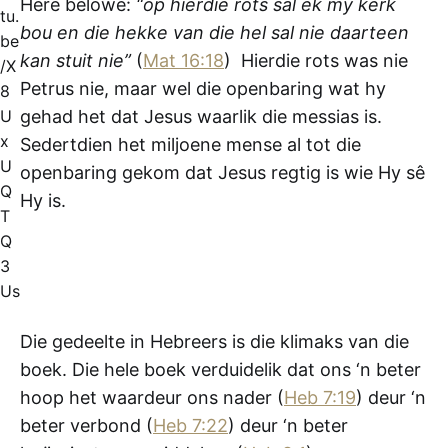
Here belowe:
“op hierdie rots sal ek my kerk
tu.
bou en die hekke van die hel sal nie daarteen
be
kan stuit nie”
(
Mat 16:18
) Hierdie rots was nie
/X
Petrus nie, maar wel die openbaring wat hy
8
U
gehad het dat Jesus waarlik die messias is.
x
Sedertdien het miljoene mense al tot die
U
openbaring gekom dat Jesus regtig is wie Hy sê
Q
Hy is.
T
Q
3
Us
Die gedeelte in Hebreers is die klimaks van die
boek. Die hele boek verduidelik dat ons ‘n beter
hoop het waardeur ons nader (
Heb 7:19
) deur ‘n
beter verbond (
Heb 7:22
) deur ‘n beter