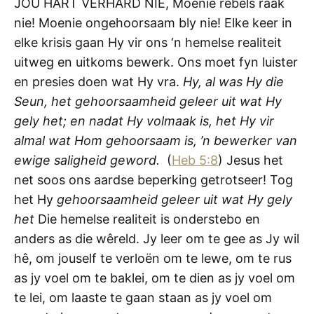
JOU HART VERHARD NIE, Moenie rebels raak
nie! Moenie ongehoorsaam bly nie! Elke keer in
elke krisis gaan Hy vir ons ‘n hemelse realiteit
uitweg en uitkoms bewerk. Ons moet fyn luister
en presies doen wat Hy vra.
Hy, al was Hy die
Seun, het gehoorsaamheid geleer uit wat Hy
gely het; en nadat Hy volmaak is, het Hy vir
almal wat Hom gehoorsaam is, ’n bewerker van
ewige saligheid geword.
(
Heb 5:8
) Jesus het
net soos ons aardse beperking getrotseer! Tog
het Hy
gehoorsaamheid geleer uit wat Hy gely
het
Die hemelse realiteit is onderstebo en
anders as die wêreld. Jy leer om te gee as Jy wil
hê, om jouself te verloën om te lewe, om te rus
as jy voel om te baklei, om te dien as jy voel om
te lei, om laaste te gaan staan as jy voel om