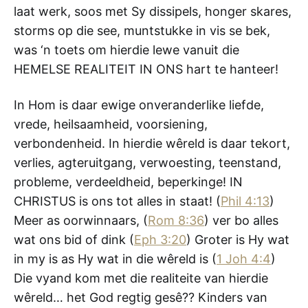
laat werk, soos met Sy dissipels, honger skares,
storms op die see, muntstukke in vis se bek,
was ‘n toets om hierdie lewe vanuit die
HEMELSE REALITEIT IN ONS hart te hanteer!
In Hom is daar ewige onveranderlike liefde,
vrede, heilsaamheid, voorsiening,
verbondenheid. In hierdie wêreld is daar tekort,
verlies, agteruitgang, verwoesting, teenstand,
probleme, verdeeldheid, beperkinge! IN
CHRISTUS is ons tot alles in staat! (
Phil 4:13
)
Meer as oorwinnaars, (
Rom 8:36
) ver bo alles
wat ons bid of dink (
Eph 3:20
) Groter is Hy wat
in my is as Hy wat in die wêreld is (
1 Joh 4:4
)
Die vyand kom met die realiteite van hierdie
wêreld… het God regtig gesê?? Kinders van