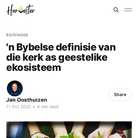
kerkwees
'n Bybelse definisie van
die kerk as geestelike
ekosisteem
Share
Jan Oosthuizen
11 Oct 2020
•
4 min read