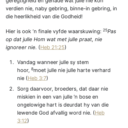
geregtigheid en genade wat julle nie kon
verdien nie, naby gebring, binne-in gebring, in
die heerlikheid van die Godheid!
25
Hier is ook ‘n finale vyfde waarskuwing:
Pas
op dat julle Hom wat met julle praat, nie
ignoreer nie.
(
Heb 21:25
)
Vandag wanneer julle sy stem
8
hoor,
moet julle nie julle harte verhard
nie (
Heb 3:7
)
Sorg daarvoor, broeders, dat daar nie
miskien in een van julle ’n bose en
ongelowige hart is deurdat hy van die
lewende God afvallig word nie. (
Heb
3:12
)