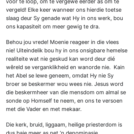
voor te loop, om te vergewe eerder as om te
vergeld! Elke keer wanneer ons hierdie toetse
slaag deur Sy genade wat Hy in ons werk, bou
ons kapasiteit om meer gewig te dra.
Behou jou vrede! Moenie reageer in die vlees
nie! Uiteindelik bou hy in ons onsigbare hemelse
realiteite wat nie geskud kan word deur dié
wêreld se verganklikheid en wanorde nie. Kain
het Abel se lewe geneem, omdat Hy nie Sy
broer se beskermer wou wees nie. Jesus word
die beskermheer van die mensdom om almal se
sonde op Homself te neem, en ons te versoen
met die Vader en met mekaar.
Die kerk, bruid, liggaam, heilige priesterdom is
dus baie meer as net ‘n denominasie,