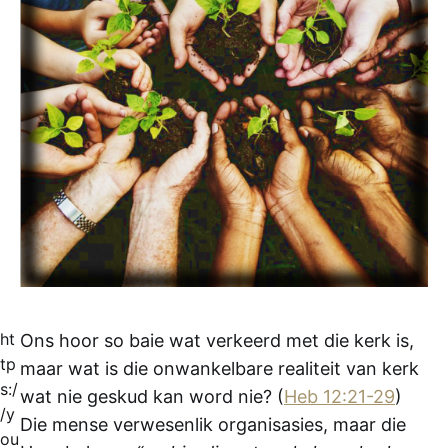
ht
Ons hoor so baie wat verkeerd met die kerk is,
tp
maar wat is die onwankelbare realiteit van kerk
s:/
wat nie geskud kan word nie? (
Heb 12:21-29
)
/y
Die mense verwesenlik organisasies, maar die
ou