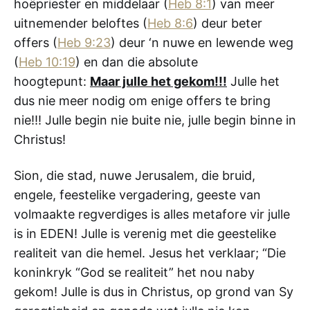
hoëpriester en middelaar (
Heb 8:1
) van meer
uitnemender beloftes (
Heb 8:6
) deur beter
offers (
Heb 9:23
) deur ‘n nuwe en lewende weg
(
Heb 10:19
) en dan die absolute
hoogtepunt:
Maar julle het gekom!!!
Julle het
dus nie meer nodig om enige offers te bring
nie!!! Julle begin nie buite nie, julle begin binne in
Christus!
Sion, die stad, nuwe Jerusalem, die bruid,
engele, feestelike vergadering, geeste van
volmaakte regverdiges is alles metafore vir julle
is in EDEN! Julle is verenig met die geestelike
realiteit van die hemel. Jesus het verklaar; “Die
koninkryk “God se realiteit” het nou naby
gekom! Julle is dus in Christus, op grond van Sy