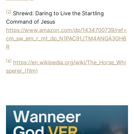
[2]
Shrewd: Daring to Live the Startling
Command of Jesus
https://www.amazon.com/dp/1434700739/ref=
cm_sw_em_r_mt_dp_N1PAC91JTM4ANGA3GH6
R
[4]
https://en.wikipedia.org/wiki/The_Horse_Whi
sperer_(film)