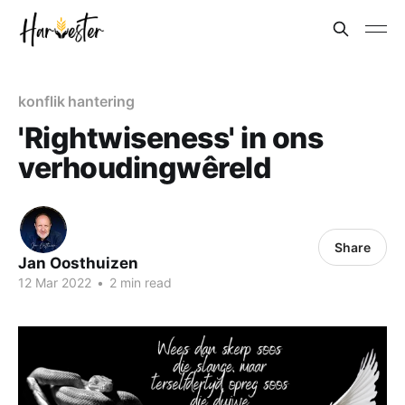
konflik hantering
'Rightwiseness' in ons
verhoudingwêreld
Share
Jan Oosthuizen
12 Mar 202
2
•
2 min read