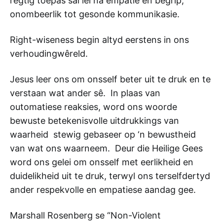
regtig toepas sal lei na empatie en begrip,
onombeerlik tot gesonde kommunikasie.
Right-wiseness begin altyd eerstens in ons
verhoudingwêreld.
Jesus leer ons om onsself beter uit te druk en te
verstaan wat ander sê. In plaas van
outomatiese reaksies, word ons woorde
bewuste betekenisvolle uitdrukkings van
waarheid stewig gebaseer op ‘n bewustheid
van wat ons waarneem. Deur die Heilige Gees
word ons gelei om onsself met eerlikheid en
duidelikheid uit te druk, terwyl ons terselfdertyd
ander respekvolle en empatiese aandag gee.
Marshall Rosenberg se “Non-Violent