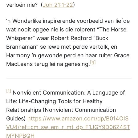
verloën nie? (
Joh 21:1-22
)
‘n Wonderlike inspirerende voorbeeld van liefde
wat nooit opgee nie is die rolprent “The Horse
Whisperer” waar Robert Redford “Buck
Brannaman” se lewe met perde vertolk, en
Harmony ‘n gewonde perd en haar ruiter Grace
[4]
MacLeans terug lei na genesing.
[1]
Nonviolent Communication: A Language of
Life: Life-Changing Tools for Healthy
Relationships (Nonviolent Communication
Guides)
https://www.amazon.com/dp/B014OIS
VU4/ref=cm_sw_em_r_mt_dp_F1JGY9D06Z4ST
MYNPBQH