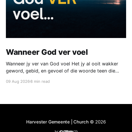
Wanneer God ver voel
Wanneer jy ver van God voel Het jy al ooit wakker
geword, gebid, en gevoel of die woorde teen die
plafon terugbons en nêrens verder kom nie? Het jy al
09 Aug 2026
8 min read
ooit in aanbidding gestaan met droë oë langs iemand
wat huil, en gewonder of daar iets fout is met jou
Harvester Gemeente | Church
© 2026