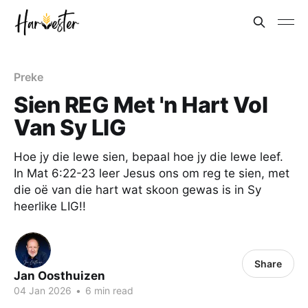
Preke
Sien REG Met 'n Hart Vol
Van Sy LIG
Hoe jy die lewe sien, bepaal hoe jy die lewe leef.
In
Mat 6:22-23
leer Jesus ons om reg te sien, met
die oë van die hart wat skoon gewas is in Sy
heerlike LIG!!
Share
Jan Oosthuizen
04 Jan 2026
•
6 min read