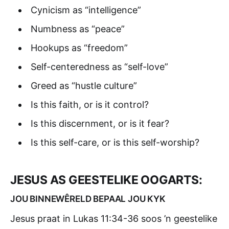
Cynicism as “intelligence”
Numbness as “peace”
Hookups as “freedom”
Self-centeredness as “self-love”
Greed as “hustle culture”
Is this faith, or is it control?
Is this discernment, or is it fear?
Is this self-care, or is this self-worship?
JESUS AS GEESTELIKE OOGARTS:
JOU BINNEWÊRELD BEPAAL JOU KYK
Jesus praat in Lukas 11:34-36 soos ’n geestelike