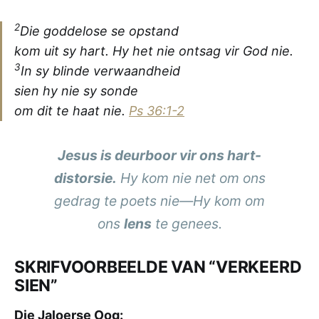
2
Die goddelose se opstand
kom uit sy hart. Hy het nie ontsag vir God nie.
3
In sy blinde verwaandheid
sien hy nie sy sonde
om dit te haat nie.
Ps 36:1-2
Jesus is deurboor vir ons hart-
distorsie.
Hy kom nie net om ons
gedrag te poets nie—Hy kom om
ons
lens
te genees.
SKRIFVOORBEELDE VAN “VERKEERD
SIEN”
Die Jaloerse Oog: