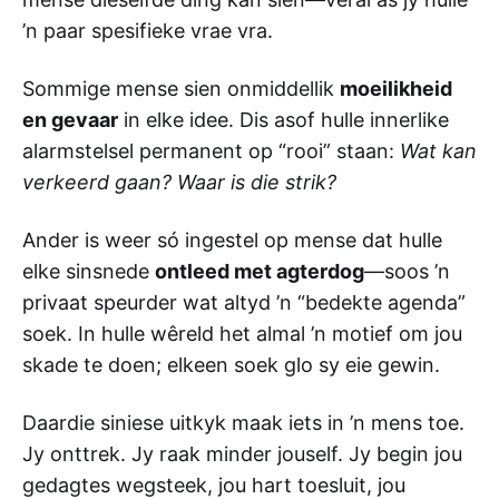
’n paar spesifieke vrae vra.
Sommige mense sien onmiddellik
moeilikheid
en gevaar
in elke idee. Dis asof hulle innerlike
alarmstelsel permanent op “rooi” staan:
Wat kan
verkeerd gaan? Waar is die strik?
Ander is weer só ingestel op mense dat hulle
elke sinsnede
ontleed met agterdog
—soos ’n
privaat speurder wat altyd ’n “bedekte agenda”
soek. In hulle wêreld het almal ’n motief om jou
skade te doen; elkeen soek glo sy eie gewin.
Daardie siniese uitkyk maak iets in ’n mens toe.
Jy onttrek. Jy raak minder jouself. Jy begin jou
gedagtes wegsteek, jou hart toesluit, jou