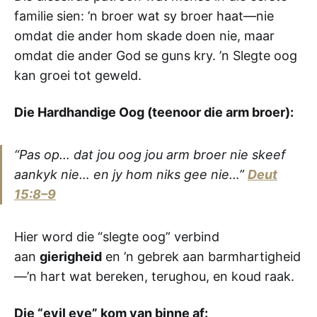
familie sien: ’n broer wat sy broer haat—nie
omdat die ander hom skade doen nie, maar
omdat die ander God se guns kry. ’n Slegte oog
kan groei tot geweld.
Die Hardhandige Oog (teenoor die arm broer):
“Pas op… dat jou oog jou arm broer nie skeef
aankyk nie… en jy hom niks gee nie…”
Deut
15:8–9
Hier word die “slegte oog” verbind
aan
gierigheid
en ’n gebrek aan barmhartigheid
—’n hart wat bereken, terughou, en koud raak.
Die “evil eye” kom van binne af: