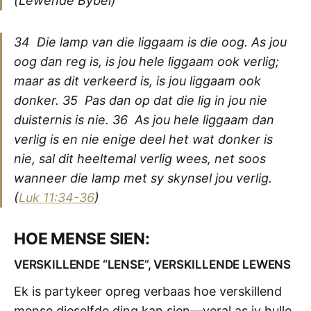
(Lewende Bybel)
34 Die lamp van die liggaam is die oog. As jou
oog dan reg is, is jou hele liggaam ook verlig;
maar as dit verkeerd is, is jou liggaam ook
donker. 35 Pas dan op dat die lig in jou nie
duisternis is nie. 36 As jou hele liggaam dan
verlig is en nie enige deel het wat donker is
nie, sal dit heeltemal verlig wees, net soos
wanneer die lamp met sy skynsel jou verlig.
(
Luk 11:34-36
)
HOE MENSE SIEN:
VERSKILLENDE “LENSE”, VERSKILLENDE LEWENS
Ek is partykeer opreg verbaas hoe verskillend
mense dieselfde ding kan sien—veral as jy hulle