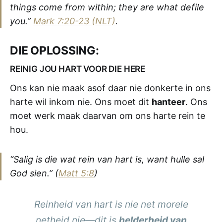
things come from within; they are what defile
you.”
Mark 7:20-23 (NLT)
.
DIE OPLOSSING:
REINIG JOU HART VOOR DIE HERE
Ons kan nie maak asof daar nie donkerte in ons
harte wil inkom nie. Ons moet dit
hanteer
. Ons
moet werk maak daarvan om ons harte rein te
hou.
“Salig is die wat rein van hart is, want hulle sal
God sien.” (
Matt 5:8
)
Reinheid van hart is nie net morele
netheid nie—dit is
helderheid van