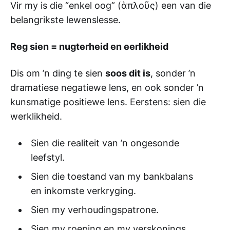
Vir my is die “enkel oog” (ἁπλοῦς) een van die
belangrikste lewenslesse.
Reg sien = nugterheid en eerlikheid
Dis om ’n ding te sien
soos dit is
, sonder ’n
dramatiese negatiewe lens, en ook sonder ’n
kunsmatige positiewe lens. Eerstens: sien die
werklikheid.
Sien die realiteit van ’n ongesonde
leefstyl.
Sien die toestand van my bankbalans
en inkomste verkryging.
Sien my verhoudingspatrone.
Sien my roeping en my verskonings.