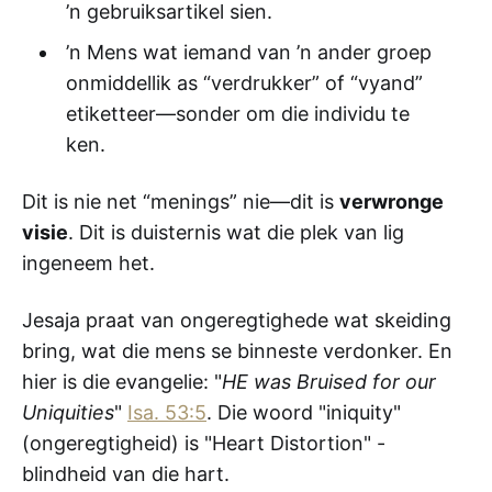
’n gebruiksartikel sien.
’n Mens wat iemand van ’n ander groep
onmiddellik as “verdrukker” of “vyand”
etiketteer—sonder om die individu te
ken.
Dit is nie net “menings” nie—dit is
verwronge
visie
. Dit is duisternis wat die plek van lig
ingeneem het.
Jesaja praat van ongeregtighede wat skeiding
bring, wat die mens se binneste verdonker. En
hier is die evangelie: "
HE was Bruised for our
Uniquities
"
Isa. 53:5
. Die woord "iniquity"
(ongeregtigheid) is "Heart Distortion" -
blindheid van die hart.