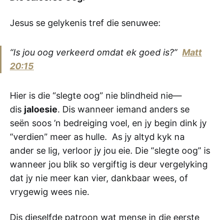
Jesus se gelykenis tref die senuwee:
“Is jou oog verkeerd omdat ek goed is?”
Matt
20:15
Hier is die “slegte oog” nie blindheid nie—
dis
jaloesie
. Dis wanneer iemand anders se
seën soos ’n bedreiging voel, en jy begin dink jy
“verdien” meer as hulle. As jy altyd kyk na
ander se lig, verloor jy jou eie. Die “slegte oog” is
wanneer jou blik so vergiftig is deur vergelyking
dat jy nie meer kan vier, dankbaar wees, of
vrygewig wees nie.
Dis dieselfde patroon wat mense in die eerste