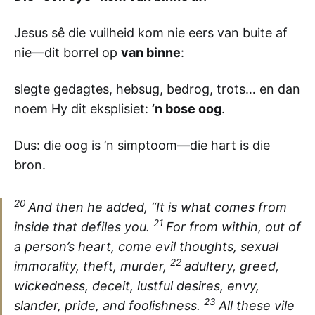
Jesus sê die vuilheid kom nie eers van buite af
nie—dit borrel op
van binne
:
slegte gedagtes, hebsug, bedrog, trots… en dan
noem Hy dit eksplisiet:
’n bose oog
.
Dus: die oog is ’n simptoom—die hart is die
bron.
20
And then he added, “It is what comes from
21
inside that defiles you.
For from within, out of
a person’s heart, come evil thoughts, sexual
22
immorality, theft, murder,
adultery, greed,
wickedness, deceit, lustful desires, envy,
23
slander, pride, and foolishness.
All these vile