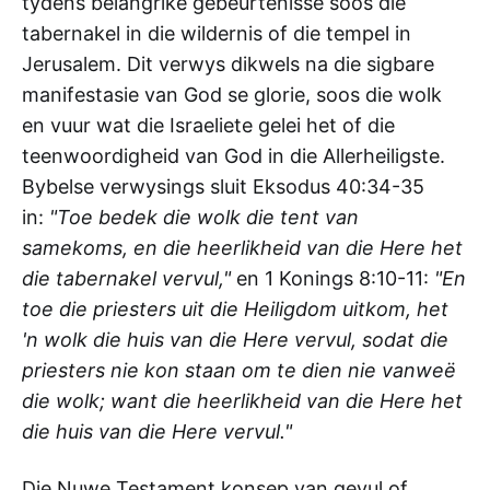
tydens belangrike gebeurtenisse soos die
tabernakel in die wildernis of die tempel in
Jerusalem. Dit verwys dikwels na die sigbare
manifestasie van God se glorie, soos die wolk
en vuur wat die Israeliete gelei het of die
teenwoordigheid van God in die Allerheiligste.
Bybelse verwysings sluit Eksodus 40:34-35
in:
"Toe bedek die wolk die tent van
samekoms, en die heerlikheid van die Here het
die tabernakel vervul,"
en 1 Konings 8:10-11:
"En
toe die priesters uit die Heiligdom uitkom, het
'n wolk die huis van die Here vervul, sodat die
priesters nie kon staan om te dien nie vanweë
die wolk; want die heerlikheid van die Here het
die huis van die Here vervul."
Die Nuwe Testament konsep van gevul of