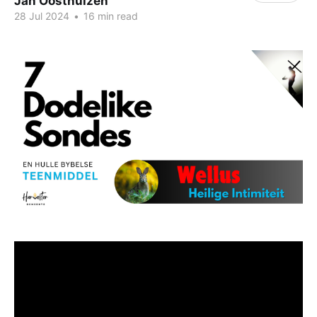
Jan Oosthuizen
28 Jul 2024
•
16 min read