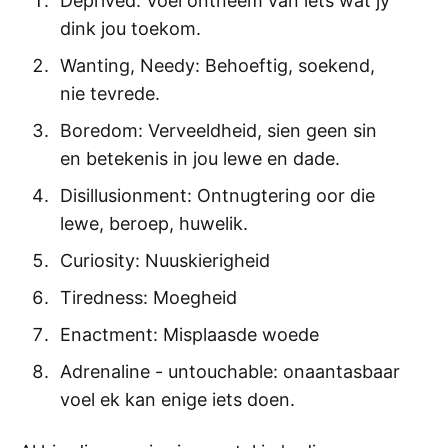
Deprived: Voel ontneem van iets wat jy
dink jou toekom.
Wanting, Needy: Behoeftig, soekend,
nie tevrede.
Boredom: Verveeldheid, sien geen sin
en betekenis in jou lewe en dade.
Disillusionment: Ontnugtering oor die
lewe, beroep, huwelik.
Curiosity: Nuuskierigheid
Tiredness: Moegheid
Enactment: Misplaasde woede
Adrenaline - untouchable: onaantasbaar
voel ek kan enige iets doen.