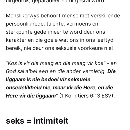
uitgedruk, geparadeer en uitgestal word.
Menslikerwys behoort mense met verskillende
persoonlikhede, talente, vermoëns en
sterkpunte gedefinieer te word deur ons
karakter en die goeie wat ons in ons leeftyd
bereik, nie deur ons seksuele voorkeure nie!
“Kos is vir die maag en die maag vir kos” - en
God sal albei een en die ander vernietig.
Die
liggaam is nie bedoel vir seksuele
onsedelikheid nie, maar vir die Here, en die
Here vir die liggaam
”
(1 Korintiërs 6:13 ESV).
seks = intimiteit