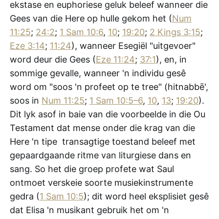
ekstase en euphoriese geluk beleef wanneer die
Gees van die Here op hulle gekom het (
Num
11:25
;
24:2
;
1 Sam 10:6
,
10
;
19:20
;
2 Kings 3:15
;
Eze 3:14
;
11:24
), wanneer Esegiël "uitgevoer"
word deur die Gees (
Eze 11:24
;
37:1
), en, in
sommige gevalle, wanneer 'n individu gesê
word om "soos 'n profeet op te tree" (hitnabbē',
soos in
Num 11:25
;
1 Sam 10:5–6
,
10
,
13
;
19:20
).
Dit lyk asof in baie van die voorbeelde in die Ou
Testament dat mense onder die krag van die
Here 'n tipe transagtige toestand beleef met
gepaardgaande ritme van liturgiese dans en
sang. So het die groep profete wat Saul
ontmoet verskeie soorte musiekinstrumente
gedra (
1 Sam 10:5
); dit word heel eksplisiet gesê
dat Elisa 'n musikant gebruik het om 'n