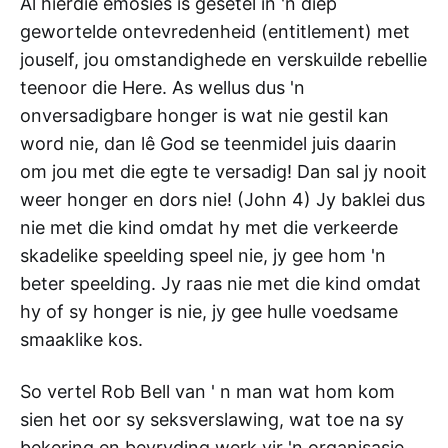
Al hierdie emosies is gesetel in 'n diep
gewortelde ontevredenheid (entitlement) met
jouself, jou omstandighede en verskuilde rebellie
teenoor die Here. As wellus dus 'n
onversadigbare honger is wat nie gestil kan
word nie, dan lê God se teenmidel juis daarin
om jou met die egte te versadig! Dan sal jy nooit
weer honger en dors nie! (John 4
) Jy baklei dus
nie met die kind omdat hy met die verkeerde
skadelike speelding speel nie, jy gee hom 'n
beter speelding. Jy raas nie met die kind omdat
hy of sy honger is nie, jy gee hulle voedsame
smaaklike kos.
So vertel Rob Bell van ' n man wat hom kom
sien het oor sy seksverslawing, wat toe na sy
bekering en bevryding werk vir 'n organisasie