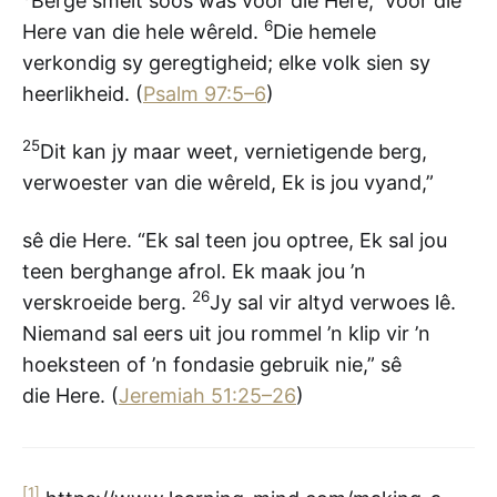
Berge smelt soos was voor die Here, voor die
6
Here van die hele wêreld.
Die hemele
verkondig sy geregtigheid; elke volk sien sy
heerlikheid. (
Psalm 97:5–6
)
25
Dit kan jy maar weet, vernietigende berg,
verwoester van die wêreld, Ek is jou vyand,”
sê die Here. “Ek sal teen jou optree, Ek sal jou
teen berghange afrol. Ek maak jou ’n
26
verskroeide berg.
Jy sal vir altyd verwoes lê.
Niemand sal eers uit jou rommel ’n klip vir ’n
hoeksteen of ’n fondasie gebruik nie,” sê
die Here. (
Jeremiah 51:25–26
)
[1]