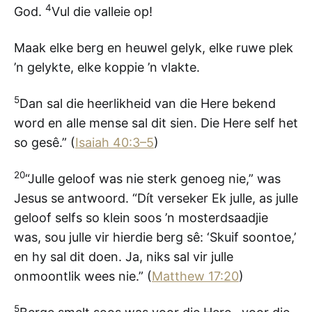
4
God.
Vul die valleie op!
Maak elke berg en heuwel gelyk, elke ruwe plek
’n gelykte, elke koppie ’n vlakte.
5
Dan sal die heerlikheid van die Here bekend
word en alle mense sal dit sien. Die Here self het
so gesê.” (
Isaiah 40:3–5
)
20
“Julle geloof was nie sterk genoeg nie,” was
Jesus se antwoord. “Dít verseker Ek julle, as julle
geloof selfs so klein soos ’n mosterdsaadjie
was, sou julle vir hierdie berg sê: ‘Skuif soontoe,’
en hy sal dit doen. Ja, niks sal vir julle
onmoontlik wees nie.” (
Matthew 17:20
)
5