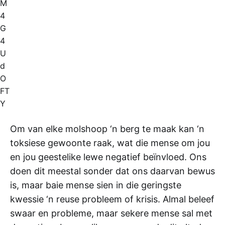
M
4
G
4
U
d
O
FT
Y
Om van elke molshoop ‘n berg te maak kan ‘n
toksiese gewoonte raak, wat die mense om jou
en jou geestelike lewe negatief beïnvloed. Ons
doen dit meestal sonder dat ons daarvan bewus
is, maar baie mense sien in die geringste
kwessie ‘n reuse probleem of krisis. Almal beleef
swaar en probleme, maar sekere mense sal met