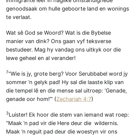
immigrante leef in haglike omstandighede
genoodsaak om hulle geboorte land en wonings
te verlaat.
Wat sê God se Woord? Wat is die Bybelse
manier van dink? Ons gaan vyf teksverse
bestudeer. Mag hy vandag ons uitkyk oor die
lewe geheel en al verander!
7
“Wie is jy, grote berg? Voor Serubbabel word jy
sommer ’n gelyk pad! Hy sal die laaste klip van
die tempel lê en die mense sal uitroep: ‘Genade,
genade oor hom!’” (
Zechariah 4:7
)
3
Luister! Ek hoor die stem van iemand wat roep:
“Maak ’n pad vir die Here deur die wildernis.
Maak ’n reguit pad deur die woestyn vir ons