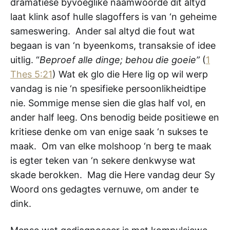
dramatiese byvoeglike naamwoorde dit altyd
laat klink asof hulle slagoffers is van ‘n geheime
sameswering. Ander sal altyd die fout wat
begaan is van ‘n byeenkoms, transaksie of idee
uitlig. “
Beproef alle dinge; behou die goeie”
(
1
Thes 5:21
) Wat ek glo die Here lig op wil werp
vandag is nie ‘n spesifieke persoonlikheidtipe
nie. Sommige mense sien die glas half vol, en
ander half leeg. Ons benodig beide positiewe en
kritiese denke om van enige saak ‘n sukses te
maak. Om van elke molshoop ‘n berg te maak
is egter teken van ‘n sekere denkwyse wat
skade berokken. Mag die Here vandag deur Sy
Woord ons gedagtes vernuwe, om ander te
dink.