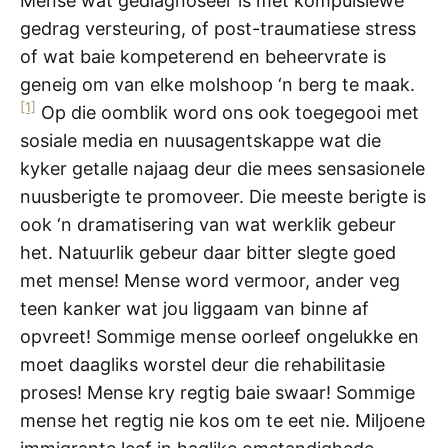
Mense wat gediagnoseer is met kompulsiewe
gedrag versteuring, of post-traumatiese stress
of wat baie kompeterend en beheervrate is
geneig om van elke molshoop ‘n berg te maak.
[1]
Op die oomblik word ons ook toegegooi met
sosiale media en nuusagentskappe wat die
kyker getalle najaag deur die mees sensasionele
nuusberigte te promoveer. Die meeste berigte is
ook ‘n dramatisering van wat werklik gebeur
het. Natuurlik gebeur daar bitter slegte goed
met mense! Mense word vermoor, ander veg
teen kanker wat jou liggaam van binne af
opvreet! Sommige mense oorleef ongelukke en
moet daagliks worstel deur die rehabilitasie
proses! Mense kry regtig baie swaar! Sommige
mense het regtig nie kos om te eet nie. Miljoene