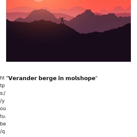
ht
“𝗩𝗲𝗿𝗮𝗻𝗱𝗲𝗿 𝗯𝗲𝗿𝗴𝗲 𝗶𝗻 𝗺𝗼𝗹𝘀𝗵𝗼𝗽𝗲”
tp
s:/
/y
ou
tu.
be
/q