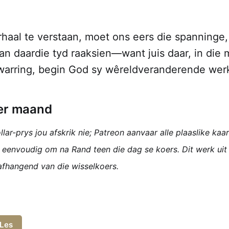
haal te verstaan, moet ons eers die spanninge,
n daardie tyd raaksien—want juis daar, in die 
rwarring, begin God sy wêreldveranderende wer
per maand
lar-prys jou afskrik nie; Patreon aanvaar alle plaaslike kaa
 eenvoudig om na Rand teen die dag se koers. Dit werk ui
fhangend van die wisselkoers.
 Les