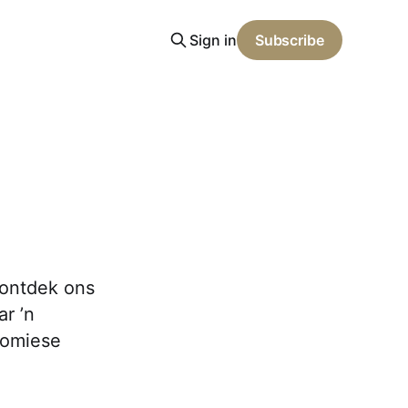
Sign in
Subscribe
 ontdek ons
r ’n
nomiese