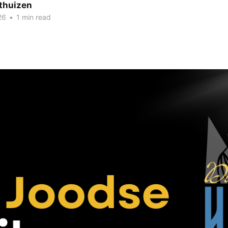
thuizen
26
•
1 min read