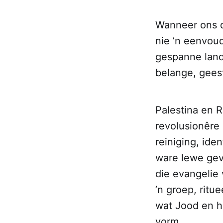
Wanneer ons d
nie ’n eenvou
gespanne land
belange, gees
Palestina en 
revolusionêre
reiniging, ide
ware lewe gev
die evangelie 
’n groep, ritu
wat Jood en h
vorm.