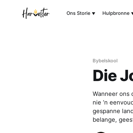
Ons Storie
Hulpbronne
Bybelskool
Die 
Wanneer ons d
nie ’n eenvou
gespanne land
belange, gees