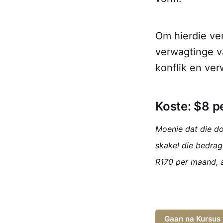
Om hierdie ver
verwagtinge va
konflik en ve
Koste: $8 
Moenie dat die dol
skakel die bedrag
R170 per maand, a
Gaan na Kursus