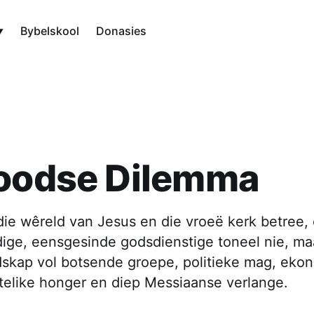
Bybelskool
Donasies
Joodse Dilemma
ie wêreld van Jesus en die vroeë kerk betree,
dige, eensgesinde godsdienstige toneel nie, maa
skap vol botsende groepe, politieke mag, eko
telike honger en diep Messiaanse verlange.