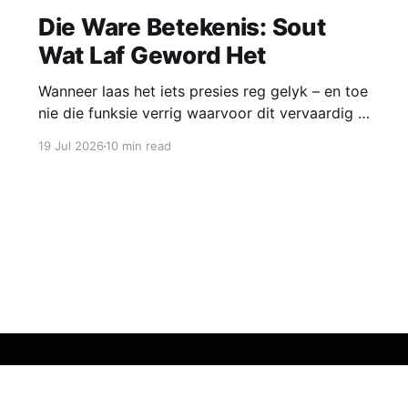
Die Ware Betekenis: Sout
Wat Laf Geword Het
Wanneer laas het iets presies reg gelyk – en toe
nie die funksie verrig waarvoor dit vervaardig is
nie? Dink aan 'n brandblusser wat, op die
19 Jul 2026
10 min read
oomblik toe jy dit tydens 'n vuur moes gebruik,
tot jou skok niks by die spuit uitkom nie.
Sign up
Spotify
Yoco D