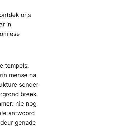
 ontdek ons
r ’n
nomiese
e tempels,
rin mense na
rukture sonder
ergrond breek
kamer: nie nog
kale antwoord
 deur genade