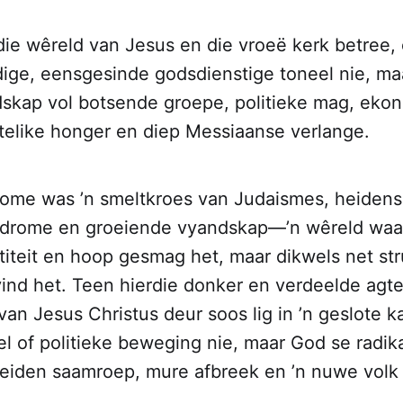
ie wêreld van Jesus en die vroeë kerk betree,
dige, eensgesinde godsdienstige toneel nie, maa
skap vol botsende groepe, politieke mag, eko
telike honger en diep Messiaanse verlange.
Rome was ’n smeltkroes van Judaismes, heidens
 drome en groeiende vyandskap—’n wêreld waa
ntiteit en hoop gesmag het, maar dikwels net st
ind het. Teen hierdie donker en verdeelde agt
van Jesus Christus deur soos lig in ’n geslote 
eel of politieke beweging nie, maar God se radi
eiden saamroep, mure afbreek en ’n nuwe volk