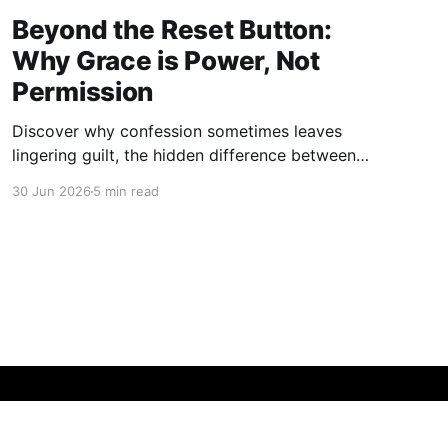
Beyond the Reset Button:
Why Grace is Power, Not
Permission
Discover why confession sometimes leaves
lingering guilt, the hidden difference between
forgiveness and reconciliation, and the
30 Jun 2026
5 min read
helicopter salvation analogy.
onasie