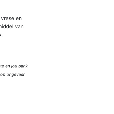
 vrese en
middel van
k.
rte en jou bank
t op ongeveer