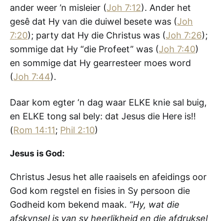
ander weer ’n misleier (
Joh 7:12
). Ander het
gesê dat Hy van die duiwel besete was (
Joh
7:20
); party dat Hy die Christus was (
Joh 7:26
);
sommige dat Hy “die Profeet” was (
Joh 7:40
)
en sommige dat Hy gearresteer moes word
(
Joh 7:44
).
Daar kom egter ‘n dag waar ELKE knie sal buig,
en ELKE tong sal bely: dat Jesus die Here is!!
(
Rom 14:11
;
Phil 2:10
)
Jesus is God:
Christus Jesus het alle raaisels en afeidings oor
God kom regstel en fisies in Sy persoon die
Godheid kom bekend maak.
“Hy, wat die
afskynsel is van sy heerlikheid en die afdruksel