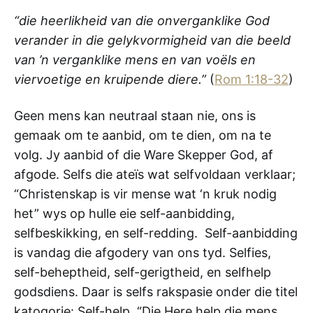
“die heerlikheid van die onverganklike God
verander in die gelykvormigheid van die beeld
van ’n verganklike mens en van voëls en
viervoetige en kruipende diere.”
(
Rom 1:18-32
)
Geen mens kan neutraal staan nie, ons is
gemaak om te aanbid, om te dien, om na te
volg. Jy aanbid of die Ware Skepper God, af
afgode. Selfs die ateïs wat selfvoldaan verklaar;
“Christenskap is vir mense wat ‘n kruk nodig
het” wys op hulle eie self-aanbidding,
selfbeskikking, en self-redding. Self-aanbidding
is vandag die afgodery van ons tyd. Selfies,
self-beheptheid, self-gerigtheid, en selfhelp
godsdiens. Daar is selfs rakspasie onder die titel
katogorie: Self-help. “Die Here help die mens