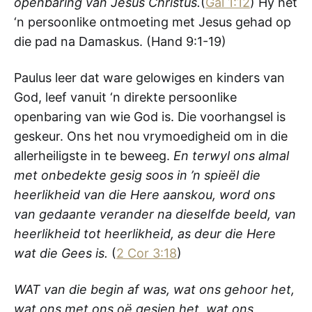
openbaring van Jesus Christus.
(
Gal 1:12
) Hy het
‘n persoonlike ontmoeting met Jesus gehad op
die pad na Damaskus. (Hand 9:1-19)
Paulus leer dat ware gelowiges en kinders van
God, leef vanuit ‘n direkte persoonlike
openbaring van wie God is. Die voorhangsel is
geskeur. Ons het nou vrymoedigheid om in die
allerheiligste in te beweeg.
En terwyl ons almal
met onbedekte gesig soos in ’n spieël die
heerlikheid van die Here aanskou, word ons
van gedaante verander na dieselfde beeld, van
heerlikheid tot heerlikheid, as deur die Here
wat die Gees is.
(
2 Cor 3:18
)
WAT van die begin af was, wat ons gehoor het,
wat ons met ons oë gesien het, wat ons