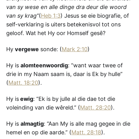
van sy wese en alle dinge dra deur die woord
van sy krag”
(
Heb 1:3
) Jesus se eie biografie, of
self-verklaring is uiters betekenisvol tot ons
geloof. Wat het Hy oor Homself gesê?
Hy
vergewe
sonde: (
Mark 2:10
)
Hy is
alomteenwoordig
: “want waar twee of
drie in my Naam saam is, daar is Ek by hulle”
(
Matt. 18:20
).
Hy is
ewig
: “Ek is by julle al die dae tot die
voleinding van die wêreld.” (
Matt. 28:20
).
Hy is
almagtig
: “Aan My is alle mag gegee in die
hemel en op die aarde.” (
Matt. 28:18
).