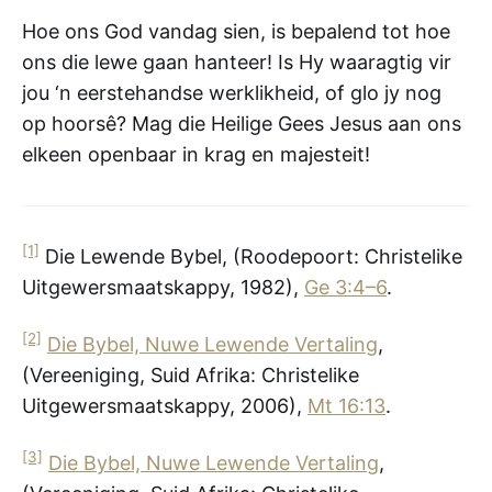
Hoe ons God vandag sien, is bepalend tot hoe
ons die lewe gaan hanteer! Is Hy waaragtig vir
jou ‘n eerstehandse werklikheid, of glo jy nog
op hoorsê? Mag die Heilige Gees Jesus aan ons
elkeen openbaar in krag en majesteit!
[1]
Die Lewende Bybel, (Roodepoort: Christelike
Uitgewersmaatskappy, 1982),
Ge 3:4–6
.
[2]
Die Bybel, Nuwe Lewende Vertaling
,
(Vereeniging, Suid Afrika: Christelike
Uitgewersmaatskappy, 2006),
Mt 16:13
.
[3]
Die Bybel, Nuwe Lewende Vertaling
,