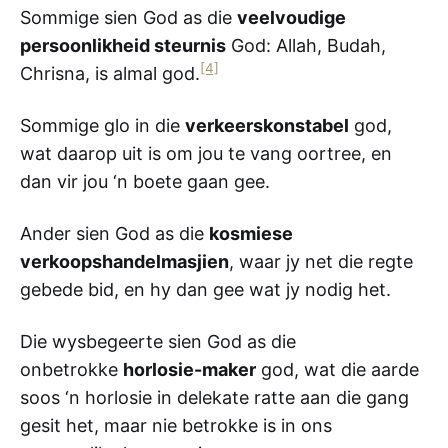
Sommige sien God as die
veelvoudige
persoonlikheid steurnis
God: Allah, Budah,
[4]
Chrisna, is almal god.
Sommige glo in die
verkeerskonstabel
god,
wat daarop uit is om jou te vang oortree, en
dan vir jou ‘n boete gaan gee.
Ander sien God as die
kosmiese
verkoopshandelmasjien
, waar jy net die regte
gebede bid, en hy dan gee wat jy nodig het.
Die wysbegeerte sien God as die
onbetrokke
horlosie-maker
god, wat die aarde
soos ‘n horlosie in delekate ratte aan die gang
gesit het, maar nie betrokke is in ons