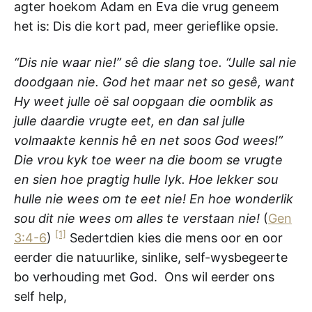
agter hoekom Adam en Eva die vrug geneem
het is: Dis die kort pad, meer gerieflike opsie.
“Dis nie waar nie!” sê die slang toe. “Julle sal nie
doodgaan nie. God het maar net so gesê, want
Hy weet julle oë sal oopgaan die oomblik as
julle daardie vrugte eet, en dan sal julle
volmaakte kennis hê en net soos God wees!”
Die vrou kyk toe weer na die boom se vrugte
en sien hoe pragtig hulle Iyk. Hoe lekker sou
hulle nie wees om te eet nie! En hoe wonderlik
sou dit nie wees om alles te verstaan nie!
(
Gen
[1]
3:4-6
)
Sedertdien kies die mens oor en oor
eerder die natuurlike, sinlike, self-wysbegeerte
bo verhouding met God. Ons wil eerder ons
self help,