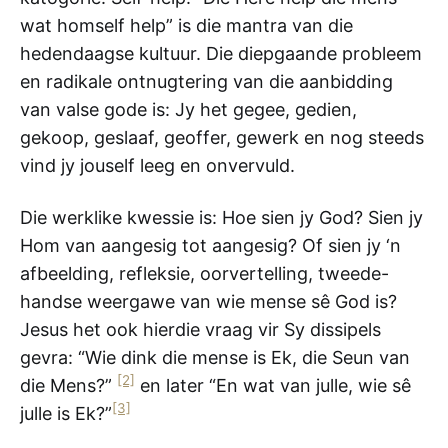
wat homself help” is die mantra van die
hedendaagse kultuur. Die diepgaande probleem
en radikale ontnugtering van die aanbidding
van valse gode is: Jy het gegee, gedien,
gekoop, geslaaf, geoffer, gewerk en nog steeds
vind jy jouself leeg en onvervuld.
Die werklike kwessie is: Hoe sien jy God? Sien jy
Hom van aangesig tot aangesig? Of sien jy ‘n
afbeelding, refleksie, oorvertelling, tweede-
handse weergawe van wie mense sê God is?
Jesus het ook hierdie vraag vir Sy dissipels
gevra: “Wie dink die mense is Ek, die Seun van
[2]
die Mens?”
en later “En wat van julle, wie sê
[3]
julle is Ek?”