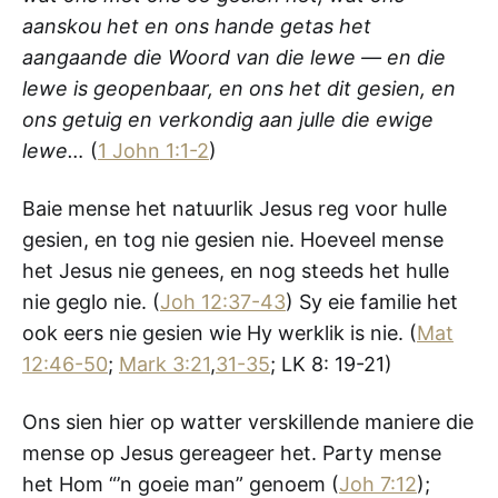
aanskou het en ons hande getas het
aangaande die Woord van die lewe — en die
lewe is geopenbaar, en ons het dit gesien, en
ons getuig en verkondig aan julle die ewige
lewe…
(
1 John 1:1-2
)
Baie mense het natuurlik Jesus reg voor hulle
gesien, en tog nie gesien nie. Hoeveel mense
het Jesus nie genees, en nog steeds het hulle
nie geglo nie. (
Joh 12:37-43
) Sy eie familie het
ook eers nie gesien wie Hy werklik is nie. (
Mat
12:46-50
;
Mark 3:21
,
31-35
; LK 8: 19-21)
Ons sien hier op watter verskillende maniere die
mense op Jesus gereageer het. Party mense
het Hom “’n goeie man” genoem (
Joh 7:12
);