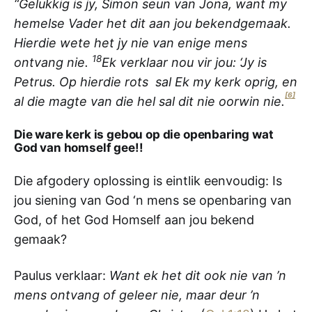
“Gelukkig is jy, Simon seun van Jona, want my
hemelse Vader het dit aan jou bekendgemaak.
Hierdie wete het jy nie van enige mens
18
ontvang nie.
Ek verklaar nou vir jou: ‘Jy is
Petrus. Op hierdie rots sal Ek my kerk oprig, en
[6]
al die magte van die hel sal dit nie oorwin nie.
Die ware kerk is gebou op die openbaring wat
God van homself gee!!
Die afgodery oplossing is eintlik eenvoudig: Is
jou siening van God ‘n mens se openbaring van
God, of het God Homself aan jou bekend
gemaak?
Paulus verklaar:
Want ek het dit ook nie van ’n
mens ontvang of geleer nie, maar deur ’n