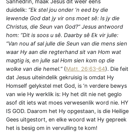
Sanhedrin, maak Jesus dit weer eens
duidelik:
“Ek stel jou onder ‘n eed by die
lewende God dat jy vir ons moet sê: Is jy die
Christus, die Seun van God?” Jesus antwoord
hom: “Dit is soos u sê. Daarby sê Ek vir julle:
“Van nou af sal julle die Seun van die mens sien
waar Hy aan die regterhand sit van Hom wat
magtig is, en julle sal Hom sien kom op die
wolke van die hemel.”
(
Matt. 26:63-64
). Die feit
dat Jesus uiteindelik gekruisig is omdat Hy
Homself gelykstel met God, is ‘n verdere bewys
van wie Hy werklik is: Hy het dit nie net geglo
asof dit iets wat moes verwesenlik word nie. HY
IS GOD. Daarom het Hy opgestaan, is die Heilige
Gees uitgestort, en elke woord wat Hy gepreek
het is besig om in vervulling te kom!