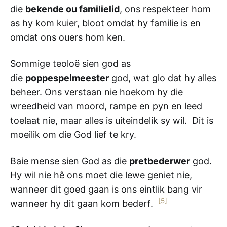
die
bekende ou familielid
, ons respekteer hom
as hy kom kuier, bloot omdat hy familie is en
omdat ons ouers hom ken.
Sommige teoloë sien god as
die
poppespelmeester
god, wat glo dat hy alles
beheer. Ons verstaan nie hoekom hy die
wreedheid van moord, rampe en pyn en leed
toelaat nie, maar alles is uiteindelik sy wil. Dit is
moeilik om die God lief te kry.
Baie mense sien God as die
pretbederwer
god.
Hy wil nie hê ons moet die lewe geniet nie,
wanneer dit goed gaan is ons eintlik bang vir
[5]
wanneer hy dit gaan kom bederf.