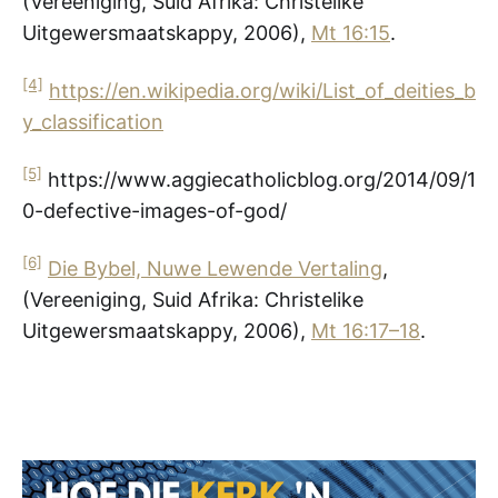
(Vereeniging, Suid Afrika: Christelike
Uitgewersmaatskappy, 2006),
Mt 16:15
.
[4]
https://en.wikipedia.org/wiki/List_of_deities_b
y_classification
[5]
https://www.aggiecatholicblog.org/2014/09/1
0-defective-images-of-god/
[6]
Die Bybel, Nuwe Lewende Vertaling
,
(Vereeniging, Suid Afrika: Christelike
Uitgewersmaatskappy, 2006),
Mt 16:17–18
.