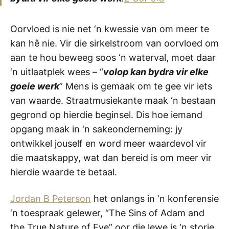
Oorvloed is nie net ‘n kwessie van om meer te
kan hê nie. Vir die sirkelstroom van oorvloed om
aan te hou beweeg soos ‘n waterval, moet daar
‘n uitlaatplek wees – “
volop kan bydra vir elke
goeie werk
” Mens is gemaak om te gee vir iets
van waarde. Straatmusiekante maak ‘n bestaan
gegrond op hierdie beginsel. Dis hoe iemand
opgang maak in ‘n sakeonderneming: jy
ontwikkel jouself en word meer waardevol vir
die maatskappy, wat dan bereid is om meer vir
hierdie waarde te betaal.
Jordan B Peterson
het onlangs in ‘n konferensie
‘n toespraak gelewer, “The Sins of Adam and
the True Nature of Eve” oor die lewe is ‘n storie,