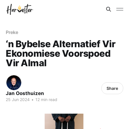
Preke
‘n Bybelse Alternatief Vir
Ekonomiese Voorspoed
Vir Almal
Share
Jan Oosthuizen
25 Jun 2024
•
12 min read