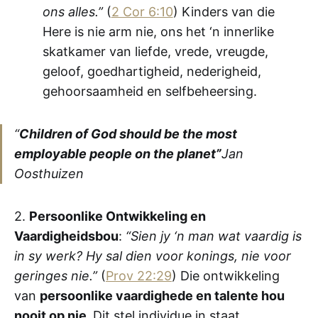
ons alles.”
(
2 Cor 6:10
) Kinders van die
Here is nie arm nie, ons het ‘n innerlike
skatkamer van liefde, vrede, vreugde,
geloof, goedhartigheid, nederigheid,
gehoorsaamheid en selfbeheersing.
“
Children of God should be the most
employable people on the planet”
Jan
Oosthuizen
2.
Persoonlike Ontwikkeling en
Vaardigheidsbou
:
“Sien jy ‘n man wat vaardig is
in sy werk? Hy sal dien voor konings, nie voor
geringes nie.”
(
Prov 22:29
) Die ontwikkeling
van
persoonlike vaardighede en talente hou
nooit op nie.
Dit stel individue in staat