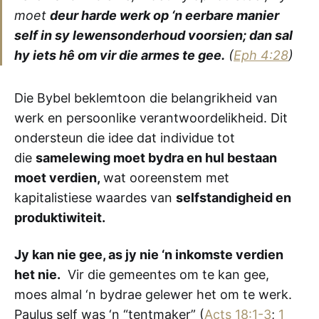
moet
deur harde werk op ‘n eerbare manier
self in sy lewensonderhoud voorsien; dan sal
hy iets hê om vir die armes te gee.
(
Eph 4:28
)
Die Bybel beklemtoon die belangrikheid van
werk en persoonlike verantwoordelikheid. Dit
ondersteun die idee dat individue tot
die
samelewing moet bydra en hul bestaan
moet verdien,
wat ooreenstem met
kapitalistiese waardes van
selfstandigheid en
produktiwiteit.
Jy kan nie gee, as jy nie ‘n inkomste verdien
het nie.
Vir die gemeentes om te kan gee,
moes almal ‘n bydrae gelewer het om te werk.
Paulus self was ‘n “tentmaker” (
Acts 18:1-3
;
1