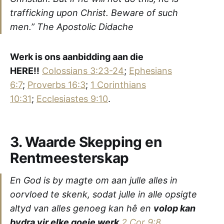
trafficking upon Christ. Beware of such
men.” The Apostolic Didache
Werk is ons aanbidding aan die
HERE!!
Colossians 3:23-24
;
Ephesians
6:7
;
Proverbs 16:3
;
1 Corinthians
10:31
;
Ecclesiastes 9:10
.
3. Waarde Skepping en
Rentmeesterskap
En God is by magte om aan julle alles in
oorvloed te skenk, sodat julle in alle opsigte
altyd van alles genoeg kan hê en
volop kan
bydra vir elke goeie werk
.
2 Cor 9:8