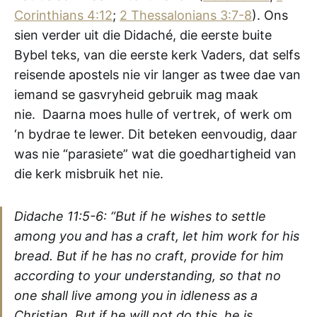
Corinthians 4:12
;
2 Thessalonians 3:7-8
). Ons
sien verder uit die Didaché, die eerste buite
Bybel teks, van die eerste kerk Vaders, dat selfs
reisende apostels nie vir langer as twee dae van
iemand se gasvryheid gebruik mag maak
nie. Daarna moes hulle of vertrek, of werk om
‘n bydrae te lewer. Dit beteken eenvoudig, daar
was nie “parasiete” wat die goedhartigheid van
die kerk misbruik het nie.
Didache 11:5-6: “But if he wishes to settle
among you and has a craft, let him work for his
bread. But if he has no craft, provide for him
according to your understanding, so that no
one shall live among you in idleness as a
Christian. But if he will not do this, he is