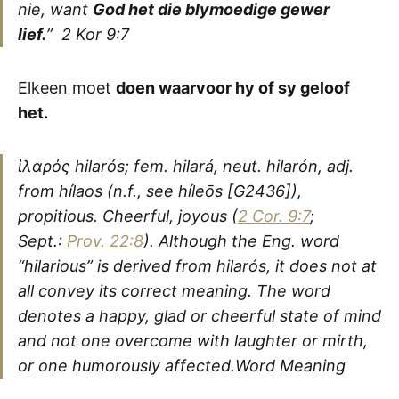
nie, want
God het die blymoedige gewer
lief.
”
2 Kor 9:7
Elkeen moet
doen waarvoor hy of sy geloof
het.
ἱλαρός hilarós; fem. hilará, neut. hilarón, adj.
from hílaos (n.f., see híleōs [G2436]),
propitious. Cheerful, joyous (
2 Cor. 9:7
;
Sept.:
Prov. 22:8
). Although the Eng. word
“hilarious” is derived from hilarós, it does not at
all convey its correct meaning. The word
denotes a happy, glad or cheerful state of mind
and not one overcome with laughter or mirth,
or one humorously affected.Word Meaning