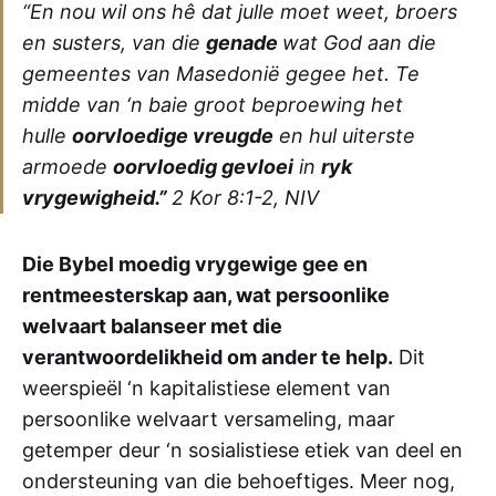
“En nou wil ons hê dat julle moet weet, broers
en susters, van die
genade
wat God aan die
gemeentes van Masedonië gegee het. Te
midde van ‘n baie groot beproewing het
hulle
oorvloedige vreugde
en hul uiterste
armoede
oorvloedig gevloei
in
ryk
vrygewigheid.”
2 Kor 8:1-2, NIV
Die Bybel moedig vrygewige gee en
rentmeesterskap aan, wat persoonlike
welvaart balanseer met die
verantwoordelikheid om ander te help.
Dit
weerspieël ‘n kapitalistiese element van
persoonlike welvaart versameling, maar
getemper deur ‘n sosialistiese etiek van deel en
ondersteuning van die behoeftiges. Meer nog,