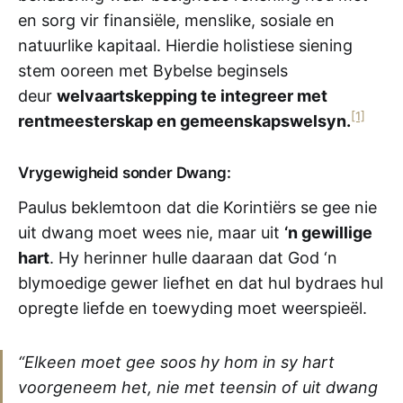
en sorg vir finansiële, menslike, sosiale en
natuurlike kapitaal. Hierdie holistiese siening
stem ooreen met Bybelse beginsels
deur
welvaartskepping te integreer met
[1]
rentmeesterskap en gemeenskapswelsyn.
Vrygewigheid sonder Dwang:
Paulus beklemtoon dat die Korintiërs se gee nie
uit dwang moet wees nie, maar uit
‘n gewillige
hart
. Hy herinner hulle daaraan dat God ‘n
blymoedige gewer liefhet en dat hul bydraes hul
opregte liefde en toewyding moet weerspieël.
“Elkeen moet gee soos hy hom in sy hart
voorgeneem het, nie met teensin of uit dwang