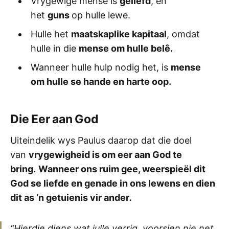
Vrygewige mense is
geliefd
, en
het
guns
op hulle lewe.
Hulle het
maatskaplike kapitaal
, omdat
hulle in die
mense om hulle belê.
Wanneer hulle hulp nodig het, is
mense
om hulle se hande en harte oop.
Die Eer aan God
Uiteindelik wys Paulus daarop dat die doel
van
vrygewigheid is om eer aan God te
bring.
Wanneer ons ruim gee, weerspieël dit
God se liefde en genade in ons lewens en dien
dit as ‘n getuienis vir ander
.
“Hierdie diens wat julle verrig, voorsien nie net