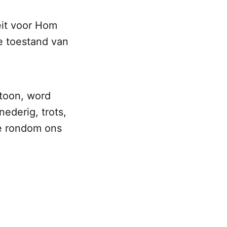
eit voor Hom
ie toestand van
toon, word
ederig, trots,
se rondom ons