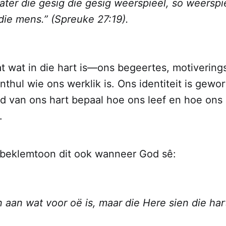
ater die gesig die gesig weerspieël, so weerspie
die mens.”
(Spreuke 27:19).
at wat in die hart is—ons begeertes, motiverin
thul wie ons werklik is. Ons identiteit is gewort
nd van ons hart bepaal hoe ons leef en hoe on
.
beklemtoon dit ook wanneer God sê:
 aan wat voor oë is, maar die Here sien die har