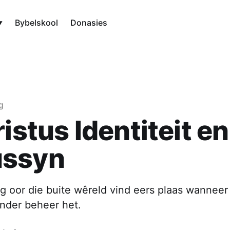
Bybelskool
Donasies
g
ristus Identiteit en
ssyn
g oor die buite wêreld vind eers plaas wanneer
onder beheer het.