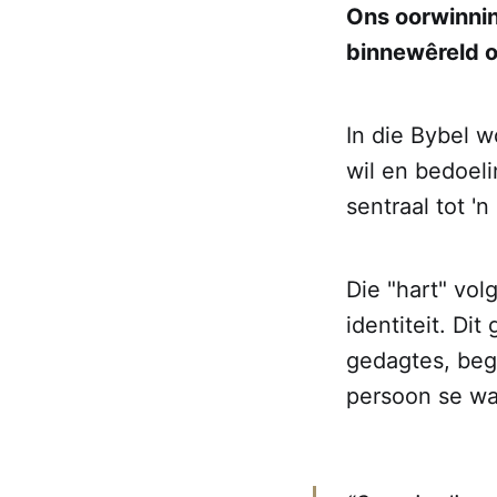
Ons oorwinnin
binnewêreld 
In die Bybel w
wil en bedoeli
sentraal tot 
Die "hart" vol
identiteit. Di
gedagtes, bege
persoon se war