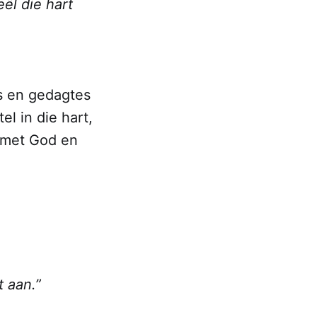
ël die hart
gs en gedagtes
el in die hart,
s met God en
t aan.”