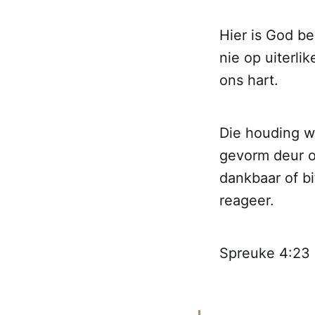
Hier is God be
nie op uiterli
ons hart.
Die houding w
gevorm deur on
dankbaar of b
reageer.
Spreuke 4:23