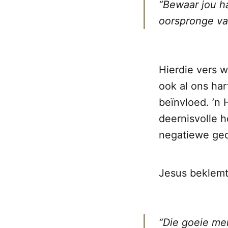
“Bewaar jou ha
oorspronge va
Hierdie vers w
ook al ons ha
beïnvloed. ’n
deernisvolle ho
negatiewe ged
Jesus beklemt
“Die goeie men