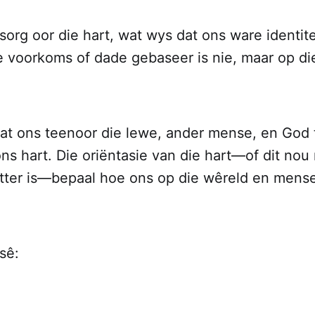
sorg oor die hart, wat wys dat ons ware identit
ke voorkoms of dade gebaseer is nie, maar op d
at ons teenoor die lewe, ander mense, en God 
s hart. Die oriëntasie van die hart—of dit nou n
itter is—bepaal hoe ons op die wêreld en men
 sê: