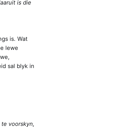
aruit is die
ngs is. Wat
ie lewe
iewe,
id sal blyk in
 te voorskyn,