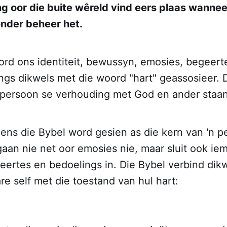
g oor die buite wêreld vind eers plaas wannee
onder beheer het.
ord ons identiteit, bewussyn, emosies, begeert
ngs dikwels met die woord "hart" geassosieer. D
'n persoon se verhouding met God en ander sta
gens die Bybel word gesien as die kern van 'n p
t gaan nie net oor emosies nie, maar sluit ook i
ertes en bedoelings in. Die Bybel verbind dikw
e self met die toestand van hul hart: