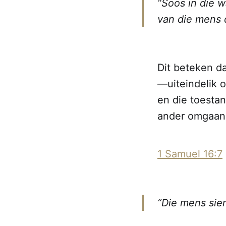
“Soos in die w
van die mens 
Dit beteken d
—uiteindelik on
en die toesta
ander omgaan
1 Samuel 16:7
“Die mens sien