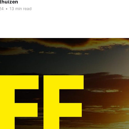
thuizen
24
•
13 min read