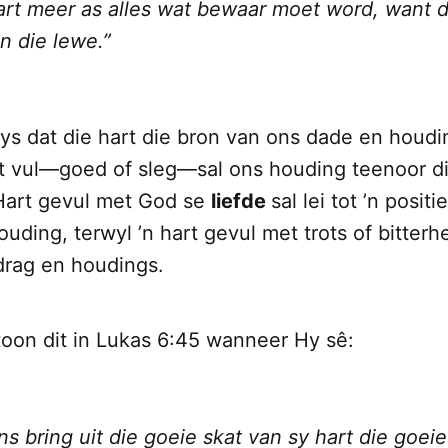
rt meer as alles wat bewaar moet word, want da
n die lewe.”
ys dat die hart die bron van ons dade en houdi
rt vul—goed of sleg—sal ons houding teenoor d
 Hart gevul met God se
liefde
sal lei tot ’n posit
uding, terwyl ’n hart gevul met trots of bitterhe
rag en houdings.
oon dit in Lukas 6:45 wanneer Hy sê:
s bring uit die goeie skat van sy hart die goeie