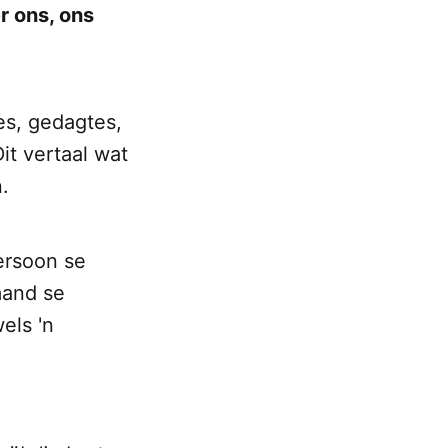
r ons, ons
es, gedagtes,
it vertaal wat
an.
ersoon se
emand se
els 'n