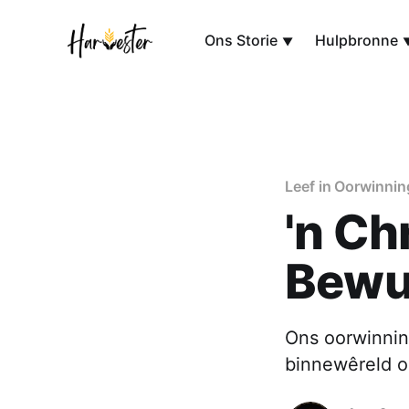
Ons Storie
Hulpbronne
Leef in Oorwinnin
'n Ch
Bewu
Ons oorwinnin
binnewêreld 