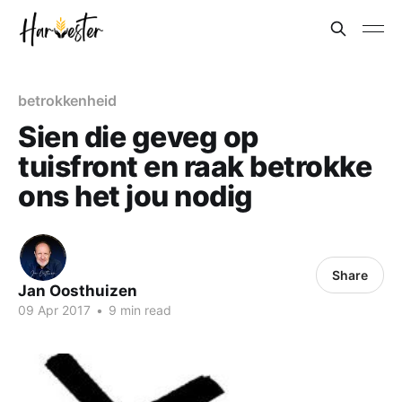
betrokkenheid
Sien die geveg op
tuisfront en raak betrokke
ons het jou nodig
Share
Jan Oosthuizen
09 Apr 2017
•
9 min read