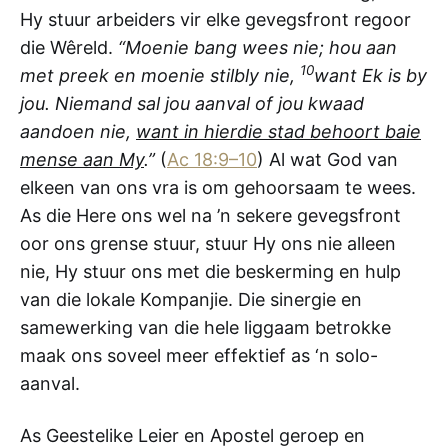
Hy stuur arbeiders vir elke gevegsfront regoor
die Wêreld.
“Moenie bang wees nie; hou aan
10
met preek en moenie stilbly nie,
want Ek is by
jou. Niemand sal jou aanval of jou kwaad
aandoen nie,
want in hierdie stad behoort baie
mense aan My
.”
(
Ac 18:9–10
) Al wat God van
elkeen van ons vra is om gehoorsaam te wees.
As die Here ons wel na ’n sekere gevegsfront
oor ons grense stuur, stuur Hy ons nie alleen
nie, Hy stuur ons met die beskerming en hulp
van die lokale Kompanjie. Die sinergie en
samewerking van die hele liggaam betrokke
maak ons soveel meer effektief as ‘n solo-
aanval.
As Geestelike Leier en Apostel geroep en