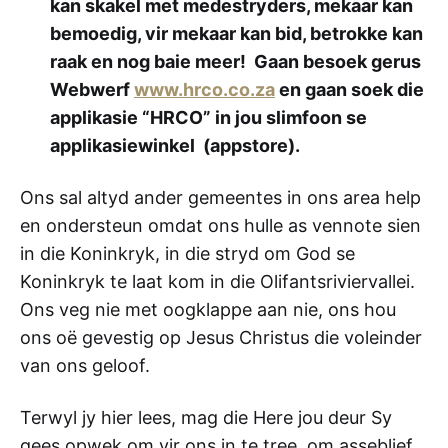
kan skakel met medestryders, mekaar kan
bemoedig, vir mekaar kan bid, betrokke kan
raak en nog baie meer! Gaan besoek gerus
Webwerf
www.hrco.co.za
en gaan soek die
applikasie “HRCO” in jou slimfoon se
applikasiewinkel (appstore).
Ons sal altyd ander gemeentes in ons area help
en ondersteun omdat ons hulle as vennote sien
in die Koninkryk, in die stryd om God se
Koninkryk te laat kom in die Olifantsriviervallei.
Ons veg nie met oogklappe aan nie, ons hou
ons oë gevestig op Jesus Christus die voleinder
van ons geloof.
Terwyl jy hier lees, mag die Here jou deur Sy
gees opwek om vir ons in te tree, om asseblief