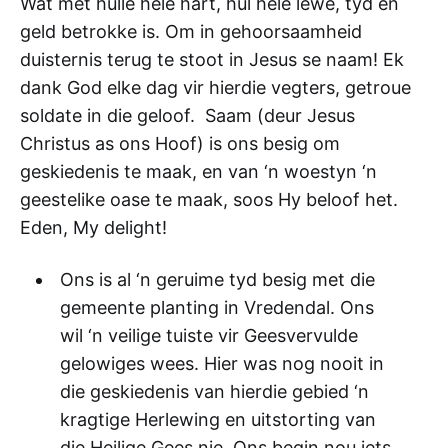
Wat met hulle hele hart, hul hele lewe, tyd en
geld betrokke is. Om in gehoorsaamheid
duisternis terug te stoot in Jesus se naam! Ek
dank God elke dag vir hierdie vegters, getroue
soldate in die geloof. Saam (deur Jesus
Christus as ons Hoof) is ons besig om
geskiedenis te maak, en van ‘n woestyn ‘n
geestelike oase te maak, soos Hy beloof het.
Eden, My delight!
Ons is al ‘n geruime tyd besig met die
gemeente planting in Vredendal. Ons
wil ‘n veilige tuiste vir Geesvervulde
gelowiges wees. Hier was nog nooit in
die geskiedenis van hierdie gebied ‘n
kragtige Herlewing en uitstorting van
die Heilige Gees nie. Ons begin nou iets