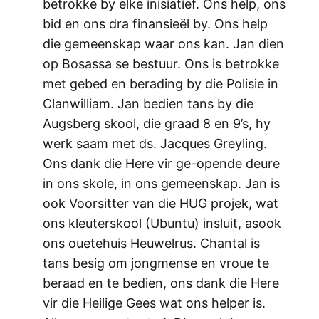
betrokke by elke inisiatief. Ons help, ons
bid en ons dra finansieël by. Ons help
die gemeenskap waar ons kan. Jan dien
op Bosassa se bestuur. Ons is betrokke
met gebed en berading by die Polisie in
Clanwilliam. Jan bedien tans by die
Augsberg skool, die graad 8 en 9’s, hy
werk saam met ds. Jacques Greyling.
Ons dank die Here vir ge-opende deure
in ons skole, in ons gemeenskap. Jan is
ook Voorsitter van die HUG projek, wat
ons kleuterskool (Ubuntu) insluit, asook
ons ouetehuis Heuwelrus. Chantal is
tans besig om jongmense en vroue te
beraad en te bedien, ons dank die Here
vir die Heilige Gees wat ons helper is.