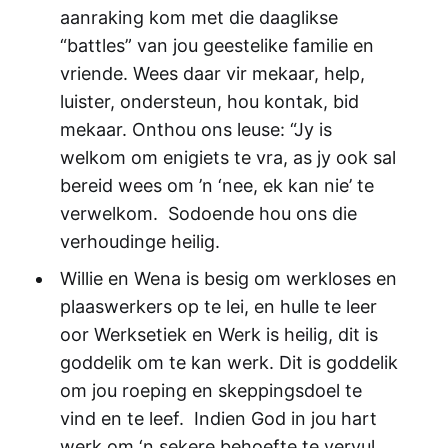
aanraking kom met die daaglikse
“battles” van jou geestelike familie en
vriende. Wees daar vir mekaar, help,
luister, ondersteun, hou kontak, bid
mekaar. Onthou ons leuse: “Jy is
welkom om enigiets te vra, as jy ook sal
bereid wees om ’n ‘nee, ek kan nie’ te
verwelkom. Sodoende hou ons die
verhoudinge heilig.
Willie en Wena is besig om werkloses en
plaaswerkers op te lei, en hulle te leer
oor Werksetiek en Werk is heilig, dit is
goddelik om te kan werk. Dit is goddelik
om jou roeping en skeppingsdoel te
vind en te leef. Indien God in jou hart
werk om ‘n sekere behoefte te vervul,