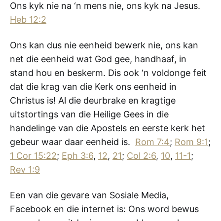
Ons kyk nie na ‘n mens nie, ons kyk na Jesus.
Heb 12:2
Ons kan dus nie eenheid bewerk nie, ons kan
net die eenheid wat God gee, handhaaf, in
stand hou en beskerm. Dis ook ‘n voldonge feit
dat die krag van die Kerk ons eenheid in
Christus is! Al die deurbrake en kragtige
uitstortings van die Heilige Gees in die
handelinge van die Apostels en eerste kerk het
gebeur waar daar eenheid is.
Rom 7:4
;
Rom 9:1
;
1 Cor 15:22
;
Eph 3:6
,
12
,
21
;
Col 2:6
,
10
,
11-1
;
Rev 1:9
Een van die gevare van Sosiale Media,
Facebook en die internet is: Ons word bewus