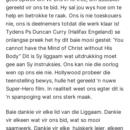
gereeld vir ons te bid. Hy sal jou wys hoe om te
help en betrokke te raak. Ons is nie toeskouers
nie, ons is deelnemers totdat die werk klaar is!
Tydens Ps Duncan Curry (Halifax Engeland) se
onlangse preek het hy dit baie mooi gestel: ‘You
cannot have the Mind of Christ without His
Body” Dit is Sy liggaam wat uitdrukking moet
gee aan Sy instruksies. Ons kan nie die oorlog
wen op ons eie nie. Hollywood probeer die
teenstelling bewys, hulle het gereeld ‘n nuwe
Super-Hero film. In realiteit weet ons egter dit is
‘n spanpoging wat ons sterk maak.
Baie dankie vir elke lid van die Liggaam. Dankie
vir elkeen wat vir ons bid, wat so mooi
saamwerk. Dankie vir elke huiskerk leier, elkeen