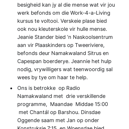
besigheid kan jy al die mense wat vir jou
werk befonds om die Work-4-a-Living
kursus te voltooi. Verskeie plase bied
ook nou kleuterskole vir hulle mense.
Jeanie Stander bied ‘n Naskoolsentrum
aan vir Plaaskinders op Tweeriviere,
befonds deur Namakwaland Sitrus en
Capespan boerderye. Jeannie het hulp
nodig, vrywilligers wat teenwoordig sal
wees by tye om haar te help.
Ons is betrokke op Radio
Namakwaland met drie verskillende
programme, Maandae Middae 15:00
met Chantál op Barshou. Dinsdae
Oggende saam met Jan op onder
Konstruksie 7:15, en Woensdae bied