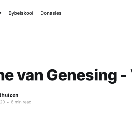
Bybelskool
Donasies
e van Genesing - 
thuizen
020
•
6 min read