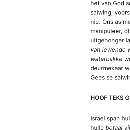
het van God se
salwing, voors
nie. Ons as me
manipuleer, of
uitgehonger l
van lewende wa
waterbakke wa
deurmekaar wêr
Gees se salwi
HOOF TEKS GE
Israel span hu
hulle
betaal vi