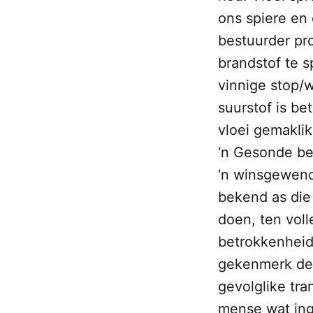
ons spiere en 
bestuurder pr
brandstof te s
vinnige stop/
suurstof is be
vloei gemaklik
‘n Gesonde bes
‘n winsgewende
bekend as die 
doen, ten voll
betrokkenheid 
gekenmerk deu
gevolglike tra
mense wat inge