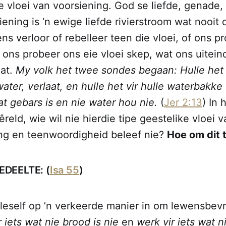
 vloei van voorsiening. God se liefde, genade,
iening is ‘n ewige liefde rivierstroom wat nooit
ns verloor of rebelleer teen die vloei, of ons pr
 ons probeer ons eie vloei skep, wat ons uitein
aat.
My volk het twee sondes begaan: Hulle het 
ter, verlaat, en hulle het vir hulle waterbakke 
t gebars is en nie water hou nie.
(
Jer 2:13
) In 
eld, wie wil nie hierdie tipe geestelike vloei v
ng en teenwoordigheid beleef nie?
Hoe om dit 
DEELTE: (
Isa 55
)
lleself op ’n verkeerde manier in om lewensbevr
r iets wat nie brood is nie
en
werk vir iets wat n