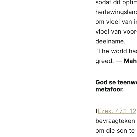
sodat dit opti
herlewingslan
om vloei van 
vloei van voo
deelname.
“The world ha
greed. ―
Mah
God se teenwoo
metafoor.
(
Ezek. 47:1–12
bevraagteken 
om die son te 