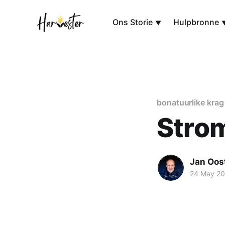
Ons Storie
Hulpbronne
bonatuurlike krag
Strom
Jan Oos
24 May 2