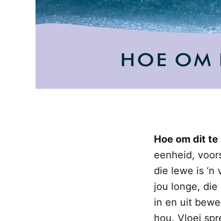
Hoe om dit te 
eenheid, voorsi
die lewe is ‘n 
jou longe, die
in en uit bew
hou. Vloei spr