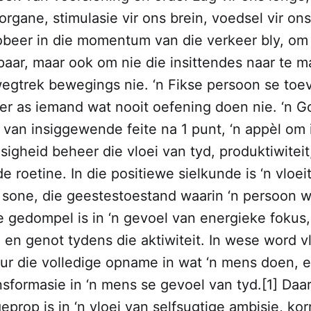
organe, stimulasie vir ons brein, voedsel vir ons
obeer in die momentum van die verkeer bly, o
paar, maar ook om nie die insittendes naar te 
wegtrek bewegings nie. ‘n Fikse persoon se toev
ter as iemand wat nooit oefening doen nie. ‘n G
 van insiggewende feite na 1 punt, ‘n appèl om 
igheid beheer die vloei van tyd, produktiwiteit
 roetine. In die positiewe sielkunde is ‘n vloe
sone, die geestestoestand waarin ‘n persoon wat
e gedompel is in ‘n gevoel van energieke fokus,
en genot tydens die aktiwiteit. In wese word v
r die volledige opname in wat ‘n mens doen, e
nsformasie in ‘n mens se gevoel van tyd.[1] Daar
prop is in ‘n vloei van selfsugtige ambisie, korr