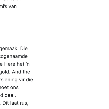
mi’s van
 gemaak. Die
e sogenaamde
ie Here het ‘n
 gold. And the
siening vir die
moet ons
d deel,
Dit laat rus,