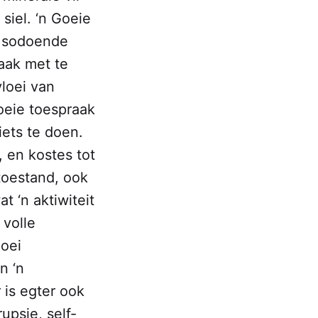
 siel. ‘n Goeie
m sodoende
maak met te
loei van
oeie toespraak
iets te doen.
, en kostes tot
itoestand, ook
 ‘n aktiwiteit
 volle
loei
n ‘n
 is egter ook
upsie, self-