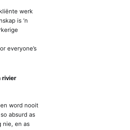
kliënte werk
skap is ‘n
rkerige
or everyone’s
rivier
 en word nooit
 so absurd as
 nie, en as