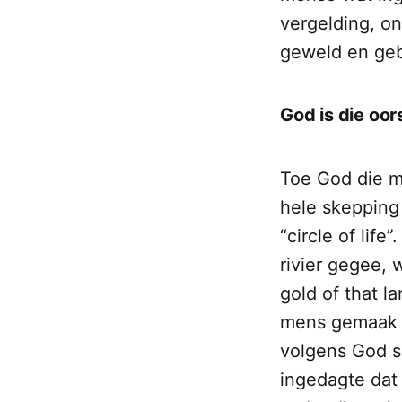
vergelding, on
geweld en geb
God is die oor
Toe God die m
hele skepping
“circle of lif
rivier gegee, 
gold of that la
mens gemaak o
volgens God se
ingedagte dat 