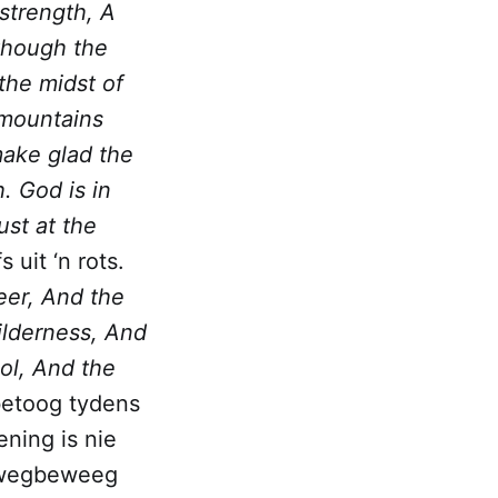
strength, A
though the
the midst of
 mountains
make glad the
. God is in
ust at the
 uit ‘n rots.
eer, And the
wilderness, And
ol, And the
 betoog tydens
ening is nie
s wegbeweeg