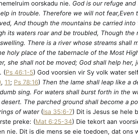
 hemelruim oorskadu nie.
God is our refuge and 
elp in trouble. Therefore we will not fear,
Even 
ved, And though the mountains be carried into 
gh its waters roar and be troubled, Though the
 swelling. There is a river whose streams shall 
he holy place of the tabernacle of the Most High
er, she shall not be moved; God shall help her, j
. (
Ps 46:1-5
) God voorsien vir Sy volk water selfs
0
,
11
;
Ps 78:16
)
Then the lame shall leap like a d
dumb sing. For waters shall burst forth in the 
e desert. The parched ground shall become a po
prings of water
(
Isa 35:6-7
) Dit is Jesus se hele
ste preke: (
Mat 6:25-34
) Die tekort aan voorsi
n nie. Dit is die mens se eie toedoen, dat on