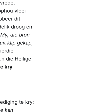
 vrede,
 ophou vloei
obeer dit
delik droog en
My, die bron
uit klip gekap,
hierdie
an die Heilige
te kry
ediging te kry:
ie kan