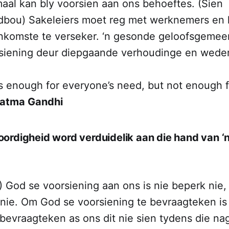
maal kan bly voorsien aan ons behoeftes. (Sien
dbou) Sakeleiers moet reg met werknemers en 
inkomste te verseker. ‘n gesonde geloofsgemeen
rsiening deur diepgaande verhoudinge en wede
s enough for everyone’s need, but not enough f
atma Gandhi
rdigheid word verduidelik aan die hand van ‘n 
) God se voorsiening aan ons is nie beperk nie,
nie. Om God se voorsiening te bevraagteken is
bevraagteken as ons dit nie sien tydens die nag