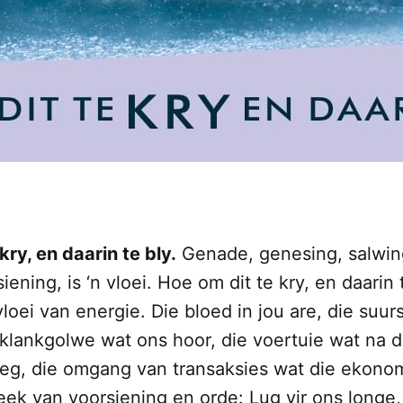
kry, en daarin te bly.
Genade, genesing, salwing
ening, is ‘n vloei. Hoe om dit te kry, en daarin t
vloei van energie. Die bloed in jou are, die suur
 klankgolwe wat ons hoor, die voertuie wat na 
eeg, die omgang van transaksies wat die ekono
eek van voorsiening en orde: Lug vir ons longe,