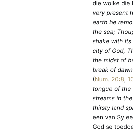
die wolke die
very present h
earth be remo
the sea; Thou
shake with its
city of God, T
the midst of h
break of dawn
(
Num. 20:8
,
1
tongue of the 
streams in th
thirsty land s
een van Sy eer
God se toedoe