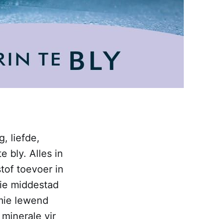
, liefde,
e bly. Alles in
stof toevoer in
die middestad
mie lewend
 minerale vir