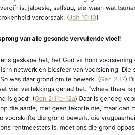
vergifnis, jaloesie, selfsug, eie-waan wat tsuna
rokenheid veroorsaak. (
Joh 10:10
)
sprong van alle gesonde vervullende vloei!
ens geskape het, het God vir hom voorsiening
 is ‘n netwerk en biosfeer van voorsiening. Di
e”. So was daar grond om te bewerk. (
Gen 2:17
) D
wat vier vertakkings gehad het. “where there is
nd is good” (
Gen 2:11b-12a
) Daar is genoeg voor
p die aarde, met geen tekorte nie, maar dan 
 voorskrifte die grond bewerk, die vrugbaarhei
ons rentmeesters is, moet ons die grond oppas. 