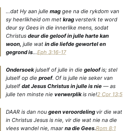
…
dat Hy aan julle
mag
gee na die rykdom van
sy heerlikheid om met
krag
versterk te word
deur sy Gees in die innerlike mens, sodat
Christus
deur die geloof in julle harte kan
woon,
julle wat
in die liefde gewortel en
gegrond is
…
Eph 3:16-17
Ondersoek
julself of julle in die
geloof
is; stel
julself op die
proef
. Of is julle nie seker van
julself
dat Jesus Christus in julle is nie
— as
julle ten minste nie
verwerplik
is nie!
2 Cor 13:5
DAAR is dan nou
geen veroordeling
vir die wat
in Christus Jesus is nie, vir die wat nie na die
vlees wandel nie, maar
na die Gees
.
Rom 8:1