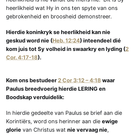
heerlikheid wat Hy in ons ten spyte van ons
gebrokenheid en broosheid demonstreer.
Hierdie koninkryk se heerlikheid kan nie
geskud word nie (
Heb. 12:24
) inteendeel dié
kom juis tot Sy volheid in swaarkry en lyding (
2
Cor. 4:17-18
).
Kom ons bestudeer
2 Cor 3:12 – 4:18
waar
Paulus breedvoerig hierdie LERING en
Boodskap verduidelik:
In hierdie gedeelte van Paulus se brief aan die
Korintiërs, word ons herinner aan die
ewige
glorie
van Christus wat
nie vervaag nie
,