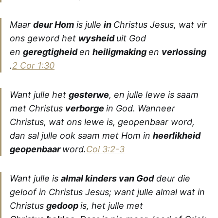
Maar
deur Hom
is julle
in
Christus Jesus, wat vir
ons geword het
wysheid
uit God
en
geregtigheid
en
heiligmaking
en
verlossing
.
2 Cor 1:30
Want julle het
gesterwe
, en julle lewe is saam
met Christus
verborge
in God. Wanneer
Christus, wat ons lewe is, geopenbaar word,
dan sal julle ook saam met Hom in
heerlikheid
geopenbaar
word.
Col 3:2-3
Want julle is
almal kinders van God
deur die
geloof in Christus Jesus; want julle almal wat in
Christus
gedoop
is, het julle met