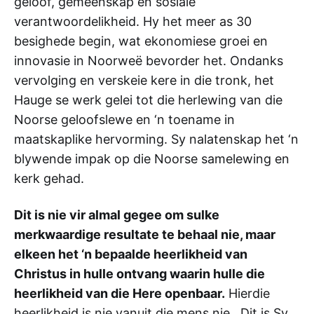
geloof, gemeenskap en sosiale
verantwoordelikheid. Hy het meer as 30
besighede begin, wat ekonomiese groei en
innovasie in Noorweë bevorder het. Ondanks
vervolging en verskeie kere in die tronk, het
Hauge se werk gelei tot die herlewing van die
Noorse geloofslewe en ‘n toename in
maatskaplike hervorming. Sy nalatenskap het ‘n
blywende impak op die Noorse samelewing en
kerk gehad.
Dit is nie vir almal gegee om sulke
merkwaardige resultate te behaal nie, maar
elkeen het ‘n bepaalde heerlikheid van
Christus in hulle ontvang waarin hulle die
heerlikheid van die Here openbaar.
Hierdie
heerlikheid is nie vanuit die mens nie. Dit is Sy