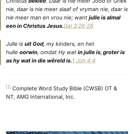
Christus
beklee
. Daar is nie meer Jood of Griek
nie, daar is nie meer slaaf of vryman nie, daar is
nie meer man en vrou nie; want
julle is almal
een in Christus Jesus.
Gal 3:26-28
Julle is
uit God
, my kinders, en het
hulle
oorwin
, omdat Hy wat
in julle is, groter is
as hy wat in die wêreld is
.
1 Joh 4:4
[1]
Complete Word Study Bible (CWSB) OT &
NT, AMG International, Inc.