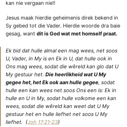
kan nie vergaan nie!!
Jesus maak hierdie geheimenis direk bekend in
Sy gebed tot die Vader. Hierdie woorde dra baie
gesag, want
dit is God wat met homself praat.
Ek bid dat hulle almal een mag wees, net soos
U, Vader, in My is en Ek in U, dat hulle ook in
Ons mag wees, sodat die wêreld kan glo dat U
My gestuur het.
Die heerlikheid wat U My
gegee het, het Ek ook aan hulle gegee
, sodat
hulle een kan wees net soos Ons een is: Ek in
hulle en U in My, sodat hulle volkome een kan
wees, sodat die wêreld kan weet dat U My
gestuur het en hulle liefhet net soos U My
liefhet.
(
Joh 17:21-23
)