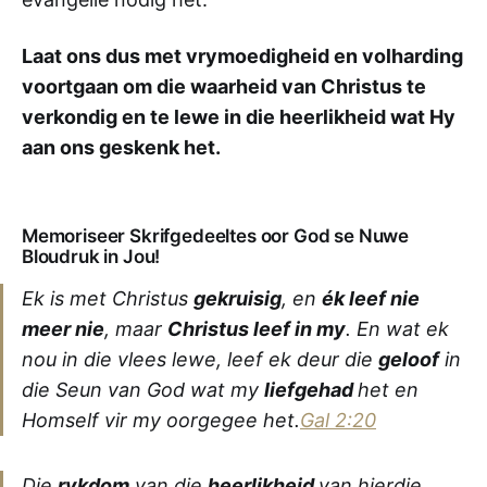
Laat ons dus met vrymoedigheid en volharding
voortgaan om die waarheid van Christus te
verkondig en te lewe in die heerlikheid wat Hy
aan ons geskenk het.
Memoriseer Skrifgedeeltes oor God se Nuwe
Bloudruk in Jou!
Ek is met Christus
gekruisig
, en
ék leef nie
meer nie
, maar
Christus leef in my
. En wat ek
nou in die vlees lewe, leef ek deur die
geloof
in
die Seun van God wat my
liefgehad
het en
Homself vir my oorgegee het.
Gal 2:20
Die
rykdom
van die
heerlikheid
van hierdie