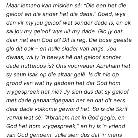
Maar iemand kan miskien sê: “Die een het die
geloof en die ander het die dade.” Goed, wys
dan vir my jou geloof wat sonder dade is, en ek
sal jou my geloof wys uit my dade. Glo jy dat
daar net een God is? Dit is reg. Die bose geeste
glo dit ook – en hulle sidder van angs. Jou
dwaas, wil jy ‘n bewys hê dat geloof sonder
dade nutteloos is? Ons voorvader Abraham het
sy seun Isak op die altaar gelê. Is dit nie op
grond van wat hy gedoen het dat God hom
vrygespreek het nie? Jy sien dus dat sy geloof
met dade gepaardgegaan het en dat dit eers
deur dade volkome geword het. So is die Skrif
vervul wat sê: “Abraham het in God geglo, en
God het hom vrygespreek,” en hy is ‘n vriend
van God genoem. Julle sien dus dat ‘n mens