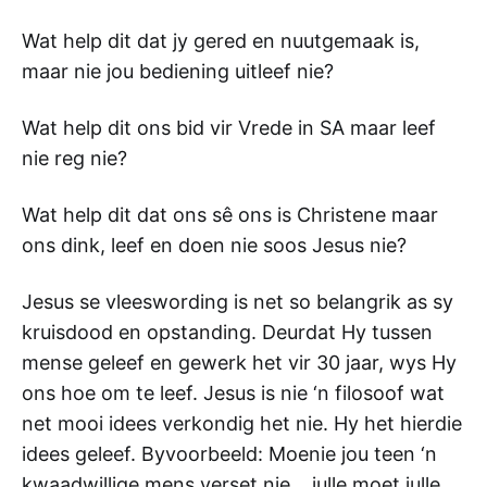
Wat help dit dat jy gered en nuutgemaak is,
maar nie jou bediening uitleef nie?
Wat help dit ons bid vir Vrede in SA maar leef
nie reg nie?
Wat help dit dat ons sê ons is Christene maar
ons dink, leef en doen nie soos Jesus nie?
Jesus se vleeswording is net so belangrik as sy
kruisdood en opstanding. Deurdat Hy tussen
mense geleef en gewerk het vir 30 jaar, wys Hy
ons hoe om te leef. Jesus is nie ‘n filosoof wat
net mooi idees verkondig het nie. Hy het hierdie
idees geleef. Byvoorbeeld: Moenie jou teen ‘n
kwaadwillige mens verset nie… julle moet julle