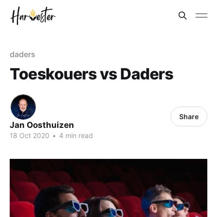
daders
Toeskouers vs Daders
Share
Jan Oosthuizen
18 Oct 2020
•
4 min read