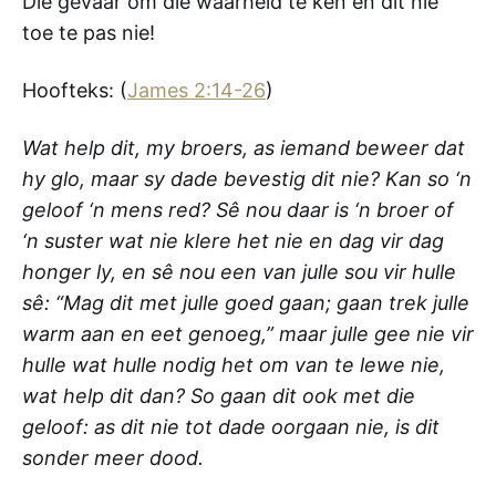
Die gevaar om die waarheid te ken en dit nie
toe te pas nie!
Hoofteks: (
James 2:14-26
)
Wat help dit, my broers, as iemand beweer dat
hy glo, maar sy dade bevestig dit nie? Kan so ‘n
geloof ‘n mens red? Sê nou daar is ‘n broer of
‘n suster wat nie klere het nie en dag vir dag
honger ly, en sê nou een van julle sou vir hulle
sê: “Mag dit met julle goed gaan; gaan trek julle
warm aan en eet genoeg,” maar julle gee nie vir
hulle wat hulle nodig het om van te lewe nie,
wat help dit dan? So gaan dit ook met die
geloof: as dit nie tot dade oorgaan nie, is dit
sonder meer dood.